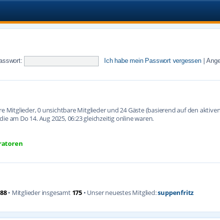
asswort:
Ich habe mein Passwort vergessen
|
Ange
are Mitglieder, 0 unsichtbare Mitglieder und 24 Gäste (basierend auf den aktiv
ie am Do 14. Aug 2025, 06:23 gleichzeitig online waren.
ratoren
88
• Mitglieder insgesamt
175
• Unser neuestes Mitglied:
suppenfritz