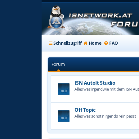
Schnellzugriff
Home
FAQ
Forum
ISN AutoIt Studio
Alles was irgendwie mit dem ISN Aut
Off Topic
Alles was sonst nirgends rein passt