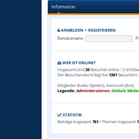
Information
ANMELDEN
•
REGISTRIEREN
Benutzername:
P
WER IST ONLINE?
Insgesamt sind
26
Besucher online :: 2 sichtb
Der Besucherrekord liegt bei
1361
Besuchern, d
Mitglieder:
Baidu [Spider]
,
Semrush [Bot]
Legende:
Administratoren
,
Globale Mode
STATISTIK
Beiträge insgesamt
761
• Themen insgesamt
1