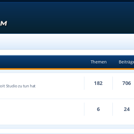
Themen
Beiträg
182
706
oIt Studio zu tun hat
6
24