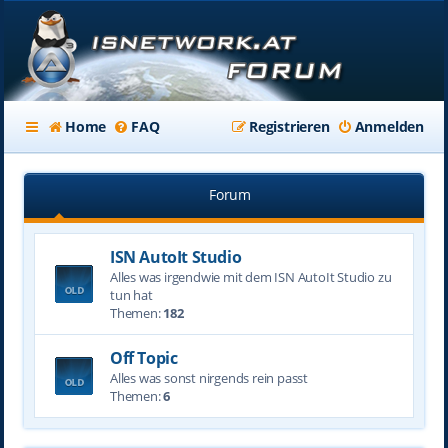
Home
FAQ
Registrieren
Anmelden
Forum
ISN AutoIt Studio
Alles was irgendwie mit dem ISN AutoIt Studio zu
tun hat
Themen:
182
Off Topic
Alles was sonst nirgends rein passt
Themen:
6