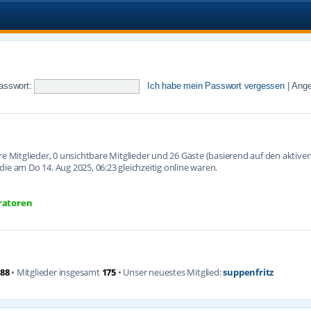
asswort:
Ich habe mein Passwort vergessen
|
Ange
are Mitglieder, 0 unsichtbare Mitglieder und 26 Gäste (basierend auf den aktiv
ie am Do 14. Aug 2025, 06:23 gleichzeitig online waren.
ratoren
88
• Mitglieder insgesamt
175
• Unser neuestes Mitglied:
suppenfritz