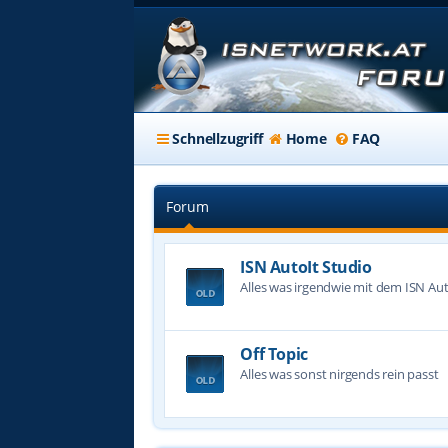
Schnellzugriff
Home
FAQ
Forum
ISN AutoIt Studio
Alles was irgendwie mit dem ISN Aut
Off Topic
Alles was sonst nirgends rein passt