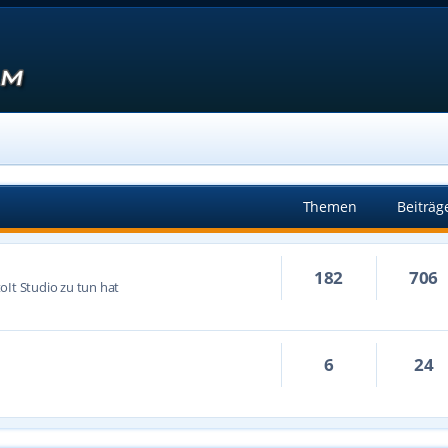
Themen
Beiträg
182
706
oIt Studio zu tun hat
6
24