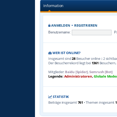
Information
ANMELDEN
•
REGISTRIEREN
Benutzername:
P
WER IST ONLINE?
Insgesamt sind
28
Besucher online :: 2 sichtb
Der Besucherrekord liegt bei
1361
Besuchern, d
Mitglieder:
Baidu [Spider]
,
Semrush [Bot]
Legende:
Administratoren
,
Globale Mode
STATISTIK
Beiträge insgesamt
761
• Themen insgesamt
1