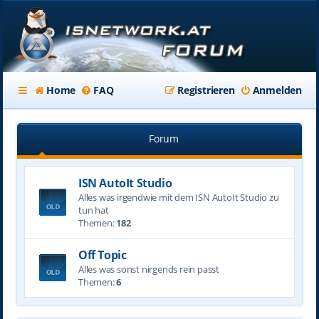
Home
FAQ
Registrieren
Anmelden
Forum
ISN AutoIt Studio
Alles was irgendwie mit dem ISN AutoIt Studio zu
tun hat
Themen:
182
Off Topic
Alles was sonst nirgends rein passt
Themen:
6