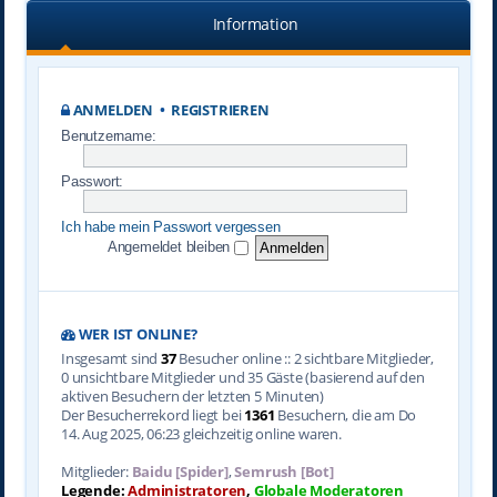
Information
ANMELDEN
•
REGISTRIEREN
Benutzername:
Passwort:
Ich habe mein Passwort vergessen
Angemeldet bleiben
WER IST ONLINE?
Insgesamt sind
37
Besucher online :: 2 sichtbare Mitglieder,
0 unsichtbare Mitglieder und 35 Gäste (basierend auf den
aktiven Besuchern der letzten 5 Minuten)
Der Besucherrekord liegt bei
1361
Besuchern, die am Do
14. Aug 2025, 06:23 gleichzeitig online waren.
Mitglieder:
Baidu [Spider]
,
Semrush [Bot]
Legende:
Administratoren
,
Globale Moderatoren