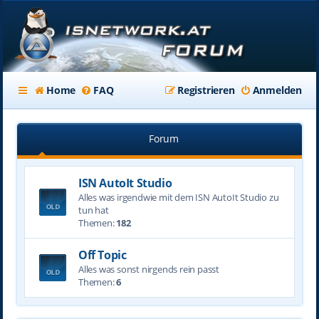
Home
FAQ
Registrieren
Anmelden
Forum
ISN AutoIt Studio
Alles was irgendwie mit dem ISN AutoIt Studio zu
tun hat
Themen:
182
Off Topic
Alles was sonst nirgends rein passt
Themen:
6