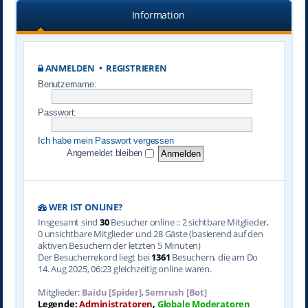
Information
ANMELDEN
•
REGISTRIEREN
Benutzername:
Passwort:
Ich habe mein Passwort vergessen
Angemeldet bleiben
WER IST ONLINE?
Insgesamt sind
30
Besucher online :: 2 sichtbare Mitglieder,
0 unsichtbare Mitglieder und 28 Gäste (basierend auf den
aktiven Besuchern der letzten 5 Minuten)
Der Besucherrekord liegt bei
1361
Besuchern, die am Do
14. Aug 2025, 06:23 gleichzeitig online waren.
Mitglieder:
Baidu [Spider]
,
Semrush [Bot]
Legende:
Administratoren
,
Globale Moderatoren