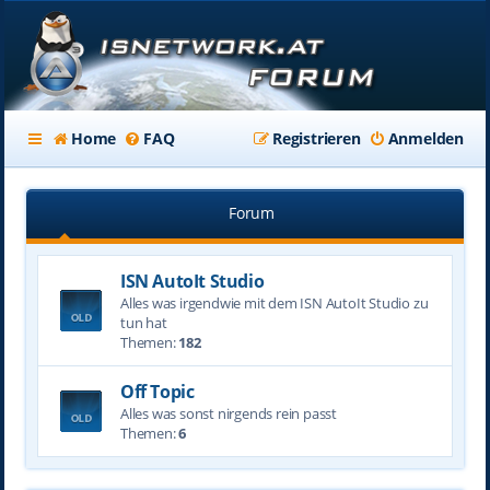
Home
FAQ
Registrieren
Anmelden
Forum
ISN AutoIt Studio
Alles was irgendwie mit dem ISN AutoIt Studio zu
tun hat
Themen:
182
Off Topic
Alles was sonst nirgends rein passt
Themen:
6