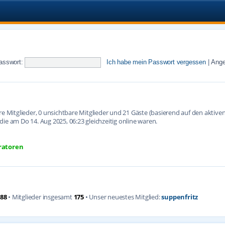
asswort:
Ich habe mein Passwort vergessen
|
Ange
are Mitglieder, 0 unsichtbare Mitglieder und 21 Gäste (basierend auf den aktiv
ie am Do 14. Aug 2025, 06:23 gleichzeitig online waren.
ratoren
88
• Mitglieder insgesamt
175
• Unser neuestes Mitglied:
suppenfritz