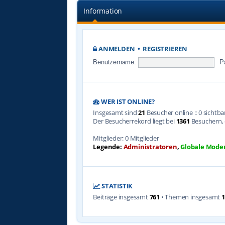
Information
ANMELDEN
•
REGISTRIEREN
Benutzername:
P
WER IST ONLINE?
Insgesamt sind
21
Besucher online :: 0 sichtb
Der Besucherrekord liegt bei
1361
Besuchern, d
Mitglieder: 0 Mitglieder
Legende:
Administratoren
,
Globale Mode
STATISTIK
Beiträge insgesamt
761
• Themen insgesamt
1