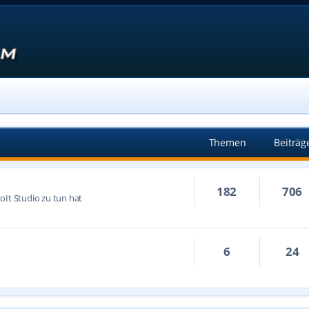
Themen
Beiträg
182
706
oIt Studio zu tun hat
6
24