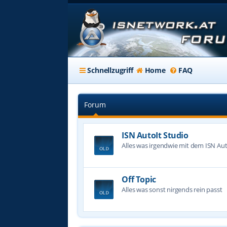
Schnellzugriff
Home
FAQ
Forum
ISN AutoIt Studio
Alles was irgendwie mit dem ISN Aut
Off Topic
Alles was sonst nirgends rein passt