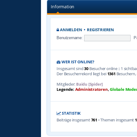
Information
ANMELDEN
•
REGISTRIEREN
Benutzername:
P
WER IST ONLINE?
Insgesamt sind
30
Besucher online :: 1 sichtb
Der Besucherrekord liegt bei
1361
Besuchern, d
Mitglieder:
Baidu [Spider]
Legende:
Administratoren
,
Globale Mode
STATISTIK
Beiträge insgesamt
761
• Themen insgesamt
1