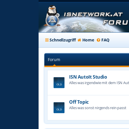
Schnellzugriff
Home
FAQ
Forum
ISN AutoIt Studio
Alles was irgendwie mit dem ISN Aut
Off Topic
Alles was sonst nirgends rein passt