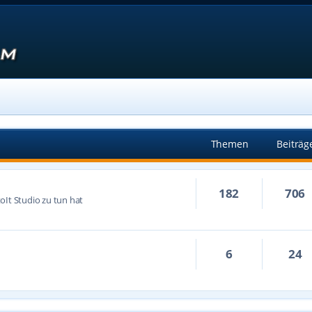
Themen
Beiträg
182
706
oIt Studio zu tun hat
6
24