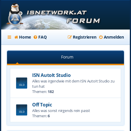
Home
FAQ
Registrieren
Anmelden
Forum
ISN AutoIt Studio
Alles was irgendwie mit dem ISN AutoIt Studio zu
tun hat
Themen:
182
Off Topic
Alles was sonst nirgends rein passt
Themen:
6