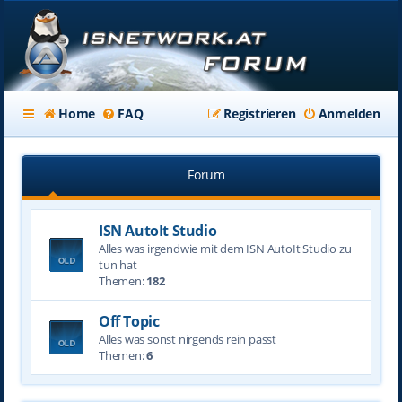
Home
FAQ
Registrieren
Anmelden
Forum
ISN AutoIt Studio
Alles was irgendwie mit dem ISN AutoIt Studio zu
tun hat
Themen:
182
Off Topic
Alles was sonst nirgends rein passt
Themen:
6