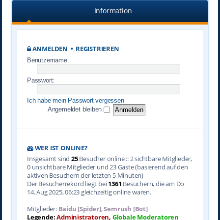
Information
ANMELDEN
•
REGISTRIEREN
Benutzername:
Passwort:
Ich habe mein Passwort vergessen
Angemeldet bleiben
WER IST ONLINE?
Insgesamt sind
25
Besucher online :: 2 sichtbare Mitglieder,
0 unsichtbare Mitglieder und 23 Gäste (basierend auf den
aktiven Besuchern der letzten 5 Minuten)
Der Besucherrekord liegt bei
1361
Besuchern, die am Do
14. Aug 2025, 06:23 gleichzeitig online waren.
Mitglieder:
Baidu [Spider]
,
Semrush [Bot]
Legende:
Administratoren
,
Globale Moderatoren