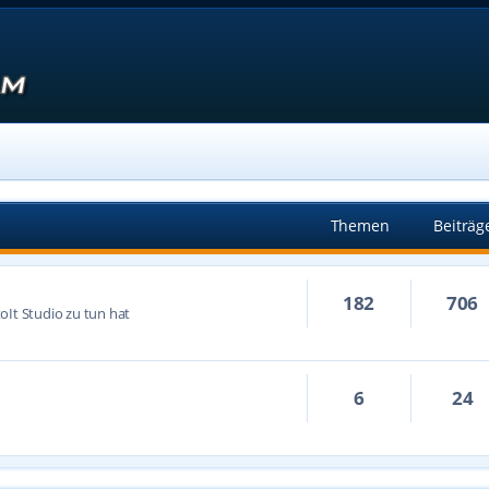
Themen
Beiträg
182
706
oIt Studio zu tun hat
6
24