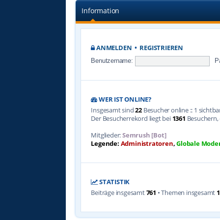
Information
ANMELDEN
•
REGISTRIEREN
Benutzername:
P
WER IST ONLINE?
Insgesamt sind
22
Besucher online :: 1 sichtb
Der Besucherrekord liegt bei
1361
Besuchern, d
Mitglieder:
Semrush [Bot]
Legende:
Administratoren
,
Globale Mode
STATISTIK
Beiträge insgesamt
761
• Themen insgesamt
1