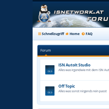
Schnellzugriff
Home
FAQ
Forum
ISN AutoIt Studio
Alles was irgendwie mit dem ISN Aut
Off Topic
Alles was sonst nirgends rein passt