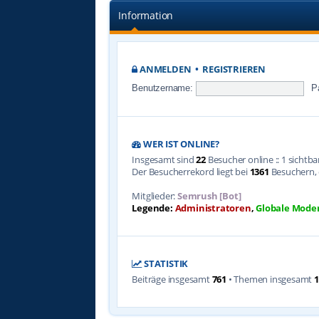
Information
ANMELDEN
•
REGISTRIEREN
Benutzername:
P
WER IST ONLINE?
Insgesamt sind
22
Besucher online :: 1 sichtb
Der Besucherrekord liegt bei
1361
Besuchern, d
Mitglieder:
Semrush [Bot]
Legende:
Administratoren
,
Globale Mode
STATISTIK
Beiträge insgesamt
761
• Themen insgesamt
1