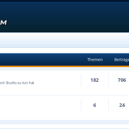
Themen
Beiträg
182
706
oIt Studio zu tun hat
6
24