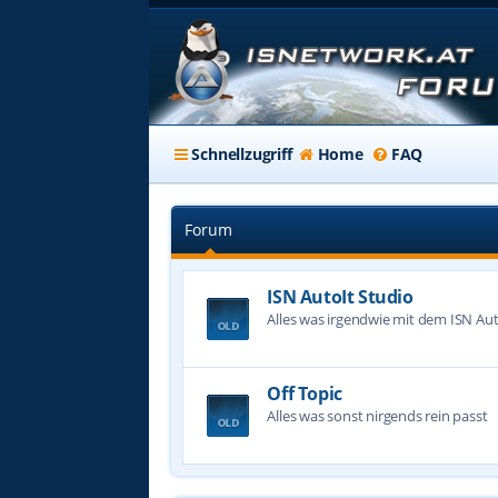
Schnellzugriff
Home
FAQ
Forum
ISN AutoIt Studio
Alles was irgendwie mit dem ISN Aut
Off Topic
Alles was sonst nirgends rein passt