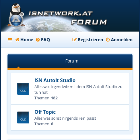
Home
FAQ
Registrieren
Anmelden
Forum
ISN AutoIt Studio
Alles was irgendwie mit dem ISN AutoIt Studio zu
tun hat
Themen:
182
Off Topic
Alles was sonst nirgends rein passt
Themen:
6