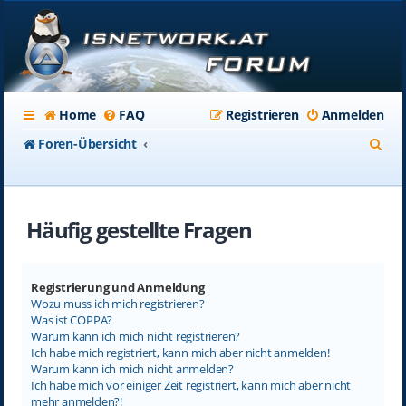
Home
FAQ
Registrieren
Anmelden
S
Foren-Übersicht
u
c
Häufig gestellte Fragen
h
e
Registrierung und Anmeldung
Wozu muss ich mich registrieren?
Was ist COPPA?
Warum kann ich mich nicht registrieren?
Ich habe mich registriert, kann mich aber nicht anmelden!
Warum kann ich mich nicht anmelden?
Ich habe mich vor einiger Zeit registriert, kann mich aber nicht
mehr anmelden?!