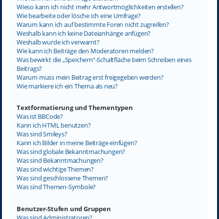
Wieso kann ich nicht mehr Antwortmöglichkeiten erstellen?
Wie bearbeite oder lösche ich eine Umfrage?
Warum kann ich auf bestimmte Foren nicht zugreifen?
Weshalb kann ich keine Dateianhänge anfügen?
Weshalb wurde ich verwarnt?
Wie kann ich Beiträge den Moderatoren melden?
Was bewirkt die „Speichern“-Schaltfläche beim Schreiben eines
Beitrags?
Warum muss mein Beitrag erst freigegeben werden?
Wie markiere ich ein Thema als neu?
Textformatierung und Thementypen
Was ist BBCode?
Kann ich HTML benutzen?
Was sind Smileys?
Kann ich Bilder in meine Beiträge einfügen?
Was sind globale Bekanntmachungen?
Was sind Bekanntmachungen?
Was sind wichtige Themen?
Was sind geschlossene Themen?
Was sind Themen-Symbole?
Benutzer-Stufen und Gruppen
Was sind Administratoren?