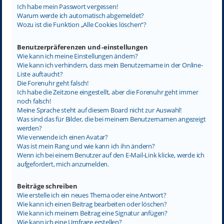
Ich habe mein Passwort vergessen!
Warum werde ich automatisch abgemeldet?
Wozu ist die Funktion „Alle Cookies löschen“?
Benutzerpräferenzen und -einstellungen
Wie kann ich meine Einstellungen ändern?
Wie kann ich verhindern, dass mein Benutzername in der Online-
Liste auftaucht?
Die Forenuhr geht falsch!
Ich habe die Zeitzone eingestellt, aber die Forenuhr geht immer
noch falsch!
Meine Sprache steht auf diesem Board nicht zur Auswahl!
Was sind das für Bilder, die bei meinem Benutzernamen angezeigt
werden?
Wie verwende ich einen Avatar?
Was ist mein Rang und wie kann ich ihn ändern?
Wenn ich bei einem Benutzer auf den E-Mail-Link klicke, werde ich
aufgefordert, mich anzumelden.
Beiträge schreiben
Wie erstelle ich ein neues Thema oder eine Antwort?
Wie kann ich einen Beitrag bearbeiten oder löschen?
Wie kann ich meinem Beitrag eine Signatur anfügen?
Wie kann ich eine Umfrage erstellen?