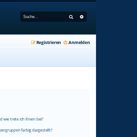
Suche
Erweiterte Suche
Registrieren
Anmelden
 wie trete ich ihnen bei?
ergruppen farbig dargestellt?