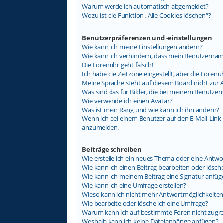
Warum werde ich automatisch abgemeldet?
Wozu ist die Funktion „Alle Cookies löschen“?
Benutzerpräferenzen und -einstellungen
Wie kann ich meine Einstellungen ändern?
Wie kann ich verhindern, dass mein Benutzername
Die Forenuhr geht falsch!
Ich habe die Zeitzone eingestellt, aber die Foren
Meine Sprache steht auf diesem Board nicht zur 
Was sind das für Bilder, die bei meinem Benutz
Wie verwende ich einen Avatar?
Was ist mein Rang und wie kann ich ihn ändern?
Wenn ich bei einem Benutzer auf den E-Mail-Link k
anzumelden.
Beiträge schreiben
Wie erstelle ich ein neues Thema oder eine Antwo
Wie kann ich einen Beitrag bearbeiten oder lösch
Wie kann ich meinem Beitrag eine Signatur anfüg
Wie kann ich eine Umfrage erstellen?
Wieso kann ich nicht mehr Antwortmöglichkeiten 
Wie bearbeite oder lösche ich eine Umfrage?
Warum kann ich auf bestimmte Foren nicht zugre
Weshalb kann ich keine Dateianhänge anfügen?