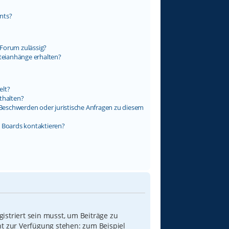
nts?
Forum zulässig?
ateianhänge erhalten?
elt?
thalten?
s Beschwerden oder juristische Anfragen zu diesem
s Boards kontaktieren?
istriert sein musst, um Beiträge zu
icht zur Verfügung stehen: zum Beispiel