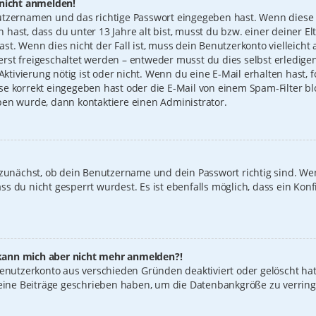
 nicht anmelden!
utzernamen und das richtige Passwort eingegeben hast. Wenn diese 
n hast, dass du unter 13 Jahre alt bist, musst du bzw. einer deiner 
t. Wenn dies nicht der Fall ist, muss dein Benutzerkonto vielleicht 
st freigeschaltet werden – entweder musst du dies selbst erledigen
 Aktivierung nötig ist oder nicht. Wenn du eine E-Mail erhalten hast
e korrekt eingegeben hast oder die E-Mail von einem Spam-Filter blo
ben wurde, dann kontaktiere einen Administrator.
 zunächst, ob dein Benutzername und dein Passwort richtig sind. Wen
s du nicht gesperrt wurdest. Es ist ebenfalls möglich, dass ein Konf
t, kann mich aber nicht mehr anmelden?!
 Benutzerkonto aus verschieden Gründen deaktiviert oder gelöscht ha
keine Beiträge geschrieben haben, um die Datenbankgröße zu verring