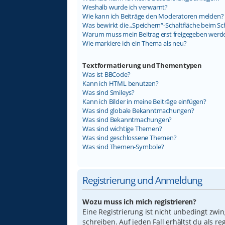
Weshalb wurde ich verwarnt?
Wie kann ich Beiträge den Moderatoren melden?
Was bewirkt die „Speichern“-Schaltfläche beim Sc
Warum muss mein Beitrag erst freigegeben werd
Wie markiere ich ein Thema als neu?
Textformatierung und Thementypen
Was ist BBCode?
Kann ich HTML benutzen?
Was sind Smileys?
Kann ich Bilder in meine Beiträge einfügen?
Was sind globale Bekanntmachungen?
Was sind Bekanntmachungen?
Was sind wichtige Themen?
Was sind geschlossene Themen?
Was sind Themen-Symbole?
Registrierung und Anmeldung
Wozu muss ich mich registrieren?
Eine Registrierung ist nicht unbedingt zwi
schreiben. Auf jeden Fall erhältst du als re