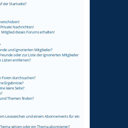
 der Startseite?
verschicken!
rivate Nachrichten!
 Mitglied dieses Forums erhalten!
r
unde und ignorierten Mitglieder?
Freunde oder zur Liste der ignorierten Mitglieder
n Listen entfernen?
e Foren durchsuchen?
ine Ergebnisse?
e leere Seite?
n?
e und Themen finden?
inem Lesezeichen und einem Abonnements für ein
n Thema setzen oder ein Thema abonnieren?