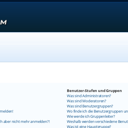
Benutzer-Stufen und Gruppen
Was sind Administratoren?
Was sind Moderatoren?
Was sind Benutzergruppen?
nmelden!
Wo finde ich die Benutzergruppen und
Wie werde ich Gruppenleiter?
mich aber nicht mehr anmelden?!
Weshalb werden verschiedene Benutz
Was ist eine Hauptgruppe?