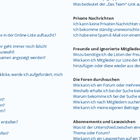
Was bedeutet der „Das Team“-Link auf
Private Nachrichten
Ich kann keine Privaten Nachrichten 
Ich bekomme ständig unerwünschte P
 in der Online-Liste auftaucht?
Ich habe eine Spam-E-Mail von einem
uhr geht immer noch falsch!
Freunde und ignorierte Mitgliede
Auswahl!
Wozu benötige ich die Listen der Fre
ernamen angezeigt werden?
Wie kann ich Mitglieder zur Liste der 
hinzufügen oder diese wieder aus de
licke, werde ich aufgefordert, mich
Die Foren durchsuchen
Wie kann ich ein Forum oder mehrer
Weshalb erhalte ich bei der Suche ke
Warum bekomme ich bei der Suche ein
rt?
Wie kann ich nach Mitgliedern suche
en?
Wie kann ich meine eigenen Beiträg
en?
Abonnements und Lesezeichen
erstellen?
Was ist der Unterschied zwischen e
Thema oder Forum?
ifen?
Wie kann ich ein Lesezeichen auf ei