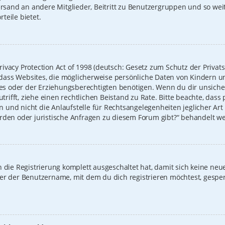
Versand an andere Mitglieder, Beitritt zu Benutzergruppen und so we
rteile bietet.
ivacy Protection Act of 1998 (deutsch: Gesetz zum Schutz der Privat
t, dass Websites, die möglicherweise persönliche Daten von Kindern u
 oder der Erziehungsberechtigten benötigen. Wenn du dir unsicher b
zutrifft, ziehe einen rechtlichen Beistand zu Rate. Bitte beachte, das
und nicht die Anlaufstelle für Rechtsangelegenheiten jeglicher Art i
erden oder juristische Anfragen zu diesem Forum gibt?“ behandelt w
on die Registrierung komplett ausgeschaltet hat, damit sich keine 
der der Benutzername, mit dem du dich registrieren möchtest, gespe