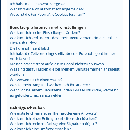
Ich habe mein Passwort vergessen!
Warum werde ich automatisch abgemeldet?
Wozu ist die Funktion „Alle Cookies löschen“?
Benutzerpräferenzen und -einstellungen
Wie kann ich meine Einstellungen ändern?
Wie kann ich verhindern, dass mein Benutzername in der Online-
Liste auftaucht?
Die Forenuhr geht falsch!
Ich habe die Zeitzone eingestellt, aber die Forenuhr geht immer
noch falsch!
Meine Sprache steht auf diesem Board nicht zur Auswahl!
Was sind das für Bilder, die bei meinem Benutzernamen angezeigt
werden?
Wie verwende ich einen Avatar?
Was ist mein Rang und wie kann ich ihn ändern?
Wenn ich bei einem Benutzer auf den E-Mail-Link klicke, werde ich
aufgefordert, mich anzumelden.
Beiträge schreiben
Wie erstelle ich ein neues Thema oder eine Antwort?
Wie kann ich einen Beitrag bearbeiten oder löschen?
Wie kann ich meinem Beitrag eine Signatur anfügen?
Wie kann ich eine Umfrage erstellen?