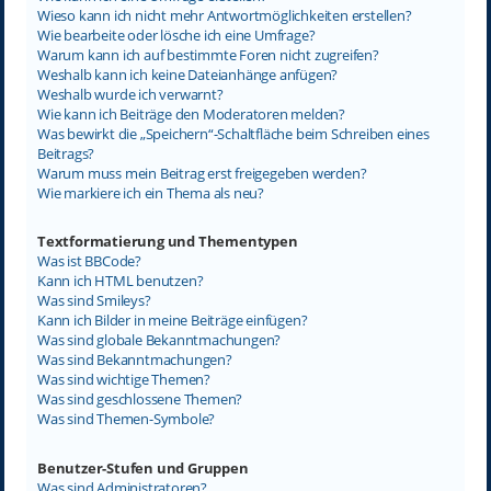
Wieso kann ich nicht mehr Antwortmöglichkeiten erstellen?
Wie bearbeite oder lösche ich eine Umfrage?
Warum kann ich auf bestimmte Foren nicht zugreifen?
Weshalb kann ich keine Dateianhänge anfügen?
Weshalb wurde ich verwarnt?
Wie kann ich Beiträge den Moderatoren melden?
Was bewirkt die „Speichern“-Schaltfläche beim Schreiben eines
Beitrags?
Warum muss mein Beitrag erst freigegeben werden?
Wie markiere ich ein Thema als neu?
Textformatierung und Thementypen
Was ist BBCode?
Kann ich HTML benutzen?
Was sind Smileys?
Kann ich Bilder in meine Beiträge einfügen?
Was sind globale Bekanntmachungen?
Was sind Bekanntmachungen?
Was sind wichtige Themen?
Was sind geschlossene Themen?
Was sind Themen-Symbole?
Benutzer-Stufen und Gruppen
Was sind Administratoren?