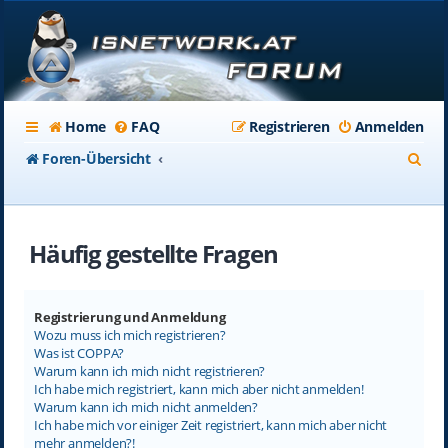
Home
FAQ
Registrieren
Anmelden
S
Foren-Übersicht
u
c
Häufig gestellte Fragen
h
e
Registrierung und Anmeldung
Wozu muss ich mich registrieren?
Was ist COPPA?
Warum kann ich mich nicht registrieren?
Ich habe mich registriert, kann mich aber nicht anmelden!
Warum kann ich mich nicht anmelden?
Ich habe mich vor einiger Zeit registriert, kann mich aber nicht
mehr anmelden?!