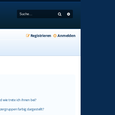
Suche
Erweiterte Suche
Registrieren
Anmelden
 wie trete ich ihnen bei?
ergruppen farbig dargestellt?