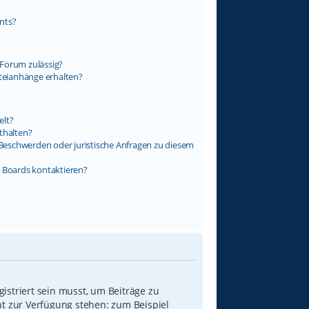
nts?
Forum zulässig?
ateianhänge erhalten?
elt?
thalten?
s Beschwerden oder juristische Anfragen zu diesem
s Boards kontaktieren?
istriert sein musst, um Beiträge zu
icht zur Verfügung stehen: zum Beispiel