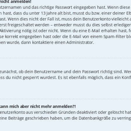
 nicht anmelden!
utzernamen und das richtige Passwort eingegeben hast. Wenn diese 
n hast, dass du unter 13 Jahre alt bist, musst du bzw. einer deiner 
t. Wenn dies nicht der Fall ist, muss dein Benutzerkonto vielleicht 
st freigeschaltet werden – entweder musst du dies selbst erledigen
 Aktivierung nötig ist oder nicht. Wenn du eine E-Mail erhalten hast
e korrekt eingegeben hast oder die E-Mail von einem Spam-Filter blo
ben wurde, dann kontaktiere einen Administrator.
 zunächst, ob dein Benutzername und dein Passwort richtig sind. Wen
s du nicht gesperrt wurdest. Es ist ebenfalls möglich, dass ein Konf
t, kann mich aber nicht mehr anmelden?!
 Benutzerkonto aus verschieden Gründen deaktiviert oder gelöscht ha
keine Beiträge geschrieben haben, um die Datenbankgröße zu verring