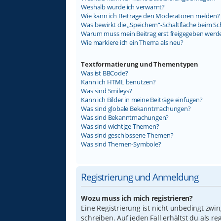
Weshalb wurde ich verwarnt?
Wie kann ich Beiträge den Moderatoren melden?
Was bewirkt die „Speichern“-Schaltfläche beim Sc
Warum muss mein Beitrag erst freigegeben werd
Wie markiere ich ein Thema als neu?
Textformatierung und Thementypen
Was ist BBCode?
Kann ich HTML benutzen?
Was sind Smileys?
Kann ich Bilder in meine Beiträge einfügen?
Was sind globale Bekanntmachungen?
Was sind Bekanntmachungen?
Was sind wichtige Themen?
Was sind geschlossene Themen?
Was sind Themen-Symbole?
Registrierung und Anmeldung
Wozu muss ich mich registrieren?
Eine Registrierung ist nicht unbedingt zwi
schreiben. Auf jeden Fall erhältst du als re