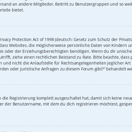
Versand an andere Mitglieder, Beitritt zu Benutzergruppen und so we
rteile bietet.
ivacy Protection Act of 1998 (deutsch: Gesetz zum Schutz der Privat
t, dass Websites, die möglicherweise persönliche Daten von Kindern u
 oder der Erziehungsberechtigten benötigen. Wenn du dir unsicher b
zutrifft, ziehe einen rechtlichen Beistand zu Rate. Bitte beachte, das
und nicht die Anlaufstelle für Rechtsangelegenheiten jeglicher Art i
erden oder juristische Anfragen zu diesem Forum gibt?“ behandelt w
on die Registrierung komplett ausgeschaltet hat, damit sich keine 
der der Benutzername, mit dem du dich registrieren möchtest, gespe