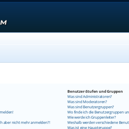
Benutzer-Stufen und Gruppen
Was sind Administratoren?
Was sind Moderatoren?
Was sind Benutzergruppen?
nmelden!
Wo finde ich die Benutzergruppen und
Wie werde ich Gruppenleiter?
mich aber nicht mehr anmelden?!
Weshalb werden verschiedene Benutz
Was ist eine Hauptgruppe?