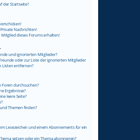
 der Startseite?
verschicken!
rivate Nachrichten!
 Mitglied dieses Forums erhalten!
r
unde und ignorierten Mitglieder?
Freunde oder zur Liste der ignorierten Mitglieder
n Listen entfernen?
e Foren durchsuchen?
ine Ergebnisse?
e leere Seite?
n?
e und Themen finden?
inem Lesezeichen und einem Abonnements für ein
n Thema setzen oder ein Thema abonnieren?