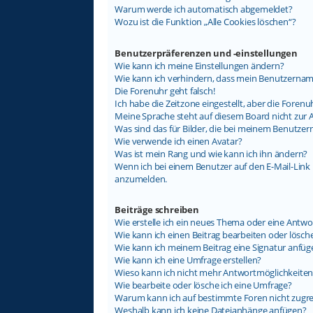
Warum werde ich automatisch abgemeldet?
Wozu ist die Funktion „Alle Cookies löschen“?
Benutzerpräferenzen und -einstellungen
Wie kann ich meine Einstellungen ändern?
Wie kann ich verhindern, dass mein Benutzername
Die Forenuhr geht falsch!
Ich habe die Zeitzone eingestellt, aber die Foren
Meine Sprache steht auf diesem Board nicht zur 
Was sind das für Bilder, die bei meinem Benutz
Wie verwende ich einen Avatar?
Was ist mein Rang und wie kann ich ihn ändern?
Wenn ich bei einem Benutzer auf den E-Mail-Link k
anzumelden.
Beiträge schreiben
Wie erstelle ich ein neues Thema oder eine Antwo
Wie kann ich einen Beitrag bearbeiten oder lösch
Wie kann ich meinem Beitrag eine Signatur anfüg
Wie kann ich eine Umfrage erstellen?
Wieso kann ich nicht mehr Antwortmöglichkeiten 
Wie bearbeite oder lösche ich eine Umfrage?
Warum kann ich auf bestimmte Foren nicht zugre
Weshalb kann ich keine Dateianhänge anfügen?