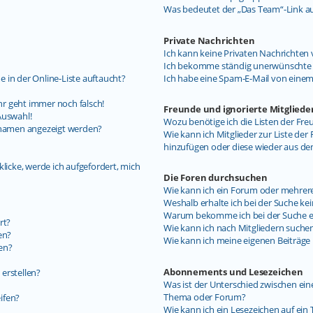
Was bedeutet der „Das Team“-Link auf
Private Nachrichten
Ich kann keine Privaten Nachrichten 
Ich bekomme ständig unerwünschte P
 in der Online-Liste auftaucht?
Ich habe eine Spam-E-Mail von einem
uhr geht immer noch falsch!
Freunde und ignorierte Mitgliede
Auswahl!
Wozu benötige ich die Listen der Fre
ernamen angezeigt werden?
Wie kann ich Mitglieder zur Liste der 
hinzufügen oder diese wieder aus de
licke, werde ich aufgefordert, mich
Die Foren durchsuchen
Wie kann ich ein Forum oder mehrer
Weshalb erhalte ich bei der Suche ke
Warum bekomme ich bei der Suche ein
rt?
Wie kann ich nach Mitgliedern suche
en?
Wie kann ich meine eigenen Beiträg
en?
Abonnements und Lesezeichen
erstellen?
Was ist der Unterschied zwischen e
Thema oder Forum?
ifen?
Wie kann ich ein Lesezeichen auf ei