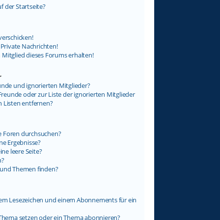
 der Startseite?
verschicken!
rivate Nachrichten!
 Mitglied dieses Forums erhalten!
r
unde und ignorierten Mitglieder?
Freunde oder zur Liste der ignorierten Mitglieder
n Listen entfernen?
e Foren durchsuchen?
ine Ergebnisse?
e leere Seite?
n?
e und Themen finden?
inem Lesezeichen und einem Abonnements für ein
n Thema setzen oder ein Thema abonnieren?