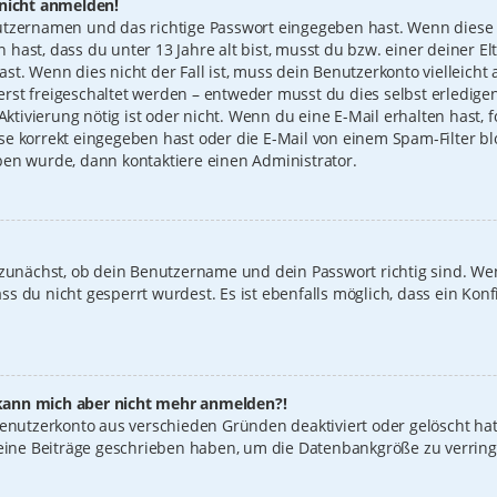
 nicht anmelden!
utzernamen und das richtige Passwort eingegeben hast. Wenn diese 
n hast, dass du unter 13 Jahre alt bist, musst du bzw. einer deiner 
t. Wenn dies nicht der Fall ist, muss dein Benutzerkonto vielleicht 
st freigeschaltet werden – entweder musst du dies selbst erledigen
 Aktivierung nötig ist oder nicht. Wenn du eine E-Mail erhalten hast
e korrekt eingegeben hast oder die E-Mail von einem Spam-Filter blo
ben wurde, dann kontaktiere einen Administrator.
 zunächst, ob dein Benutzername und dein Passwort richtig sind. Wen
s du nicht gesperrt wurdest. Es ist ebenfalls möglich, dass ein Konf
t, kann mich aber nicht mehr anmelden?!
 Benutzerkonto aus verschieden Gründen deaktiviert oder gelöscht ha
keine Beiträge geschrieben haben, um die Datenbankgröße zu verring