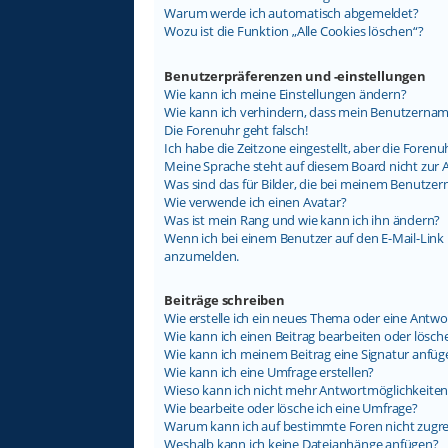
Warum werde ich automatisch abgemeldet?
Wozu ist die Funktion „Alle Cookies löschen“?
Benutzerpräferenzen und -einstellungen
Wie kann ich meine Einstellungen ändern?
Wie kann ich verhindern, dass mein Benutzername
Die Forenuhr geht falsch!
Ich habe die Zeitzone eingestellt, aber die Foren
Meine Sprache steht auf diesem Board nicht zur 
Was sind das für Bilder, die bei meinem Benutz
Wie verwende ich einen Avatar?
Was ist mein Rang und wie kann ich ihn ändern?
Wenn ich bei einem Benutzer auf den E-Mail-Link k
anzumelden.
Beiträge schreiben
Wie erstelle ich ein neues Thema oder eine Antwo
Wie kann ich einen Beitrag bearbeiten oder lösch
Wie kann ich meinem Beitrag eine Signatur anfüg
Wie kann ich eine Umfrage erstellen?
Wieso kann ich nicht mehr Antwortmöglichkeiten 
Wie bearbeite oder lösche ich eine Umfrage?
Warum kann ich auf bestimmte Foren nicht zugre
Weshalb kann ich keine Dateianhänge anfügen?