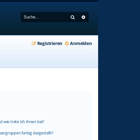
Suche
Erweiterte Suche
Registrieren
Anmelden
 wie trete ich ihnen bei?
ergruppen farbig dargestellt?