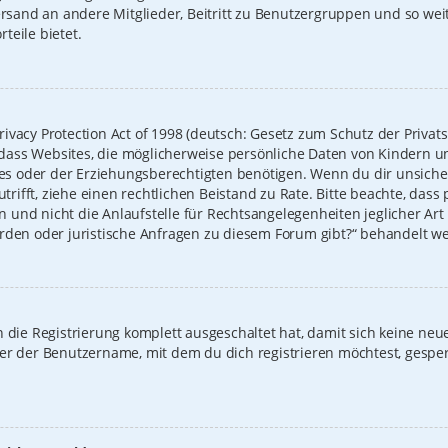
Versand an andere Mitglieder, Beitritt zu Benutzergruppen und so we
rteile bietet.
ivacy Protection Act of 1998 (deutsch: Gesetz zum Schutz der Privat
t, dass Websites, die möglicherweise persönliche Daten von Kindern u
 oder der Erziehungsberechtigten benötigen. Wenn du dir unsicher b
zutrifft, ziehe einen rechtlichen Beistand zu Rate. Bitte beachte, das
und nicht die Anlaufstelle für Rechtsangelegenheiten jeglicher Art i
erden oder juristische Anfragen zu diesem Forum gibt?“ behandelt w
on die Registrierung komplett ausgeschaltet hat, damit sich keine 
der der Benutzername, mit dem du dich registrieren möchtest, gespe