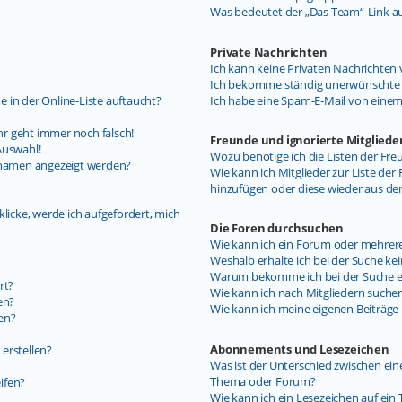
Was bedeutet der „Das Team“-Link auf
Private Nachrichten
Ich kann keine Privaten Nachrichten 
Ich bekomme ständig unerwünschte P
 in der Online-Liste auftaucht?
Ich habe eine Spam-E-Mail von einem
uhr geht immer noch falsch!
Freunde und ignorierte Mitgliede
Auswahl!
Wozu benötige ich die Listen der Fre
ernamen angezeigt werden?
Wie kann ich Mitglieder zur Liste der 
hinzufügen oder diese wieder aus de
licke, werde ich aufgefordert, mich
Die Foren durchsuchen
Wie kann ich ein Forum oder mehrer
Weshalb erhalte ich bei der Suche ke
Warum bekomme ich bei der Suche ein
rt?
Wie kann ich nach Mitgliedern suche
en?
Wie kann ich meine eigenen Beiträg
en?
Abonnements und Lesezeichen
erstellen?
Was ist der Unterschied zwischen e
Thema oder Forum?
ifen?
Wie kann ich ein Lesezeichen auf ei