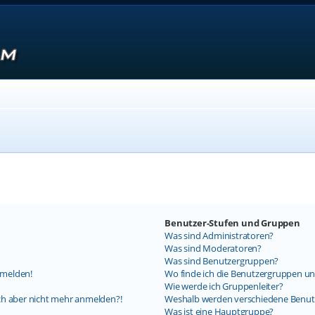
Benutzer-Stufen und Gruppen
Was sind Administratoren?
Was sind Moderatoren?
Was sind Benutzergruppen?
nmelden!
Wo finde ich die Benutzergruppen und
Wie werde ich Gruppenleiter?
mich aber nicht mehr anmelden?!
Weshalb werden verschiedene Benutz
Was ist eine Hauptgruppe?