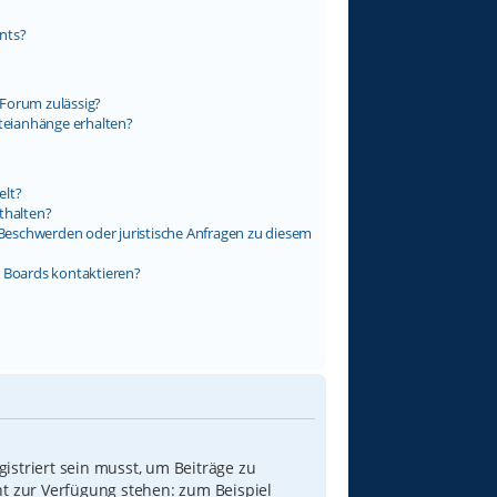
nts?
Forum zulässig?
ateianhänge erhalten?
elt?
thalten?
s Beschwerden oder juristische Anfragen zu diesem
s Boards kontaktieren?
istriert sein musst, um Beiträge zu
icht zur Verfügung stehen: zum Beispiel