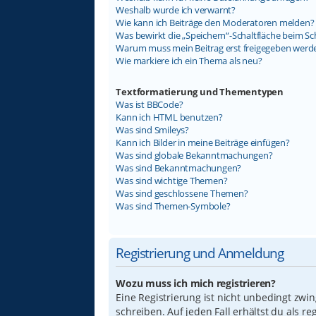
Weshalb wurde ich verwarnt?
Wie kann ich Beiträge den Moderatoren melden?
Was bewirkt die „Speichern“-Schaltfläche beim Sc
Warum muss mein Beitrag erst freigegeben werd
Wie markiere ich ein Thema als neu?
Textformatierung und Thementypen
Was ist BBCode?
Kann ich HTML benutzen?
Was sind Smileys?
Kann ich Bilder in meine Beiträge einfügen?
Was sind globale Bekanntmachungen?
Was sind Bekanntmachungen?
Was sind wichtige Themen?
Was sind geschlossene Themen?
Was sind Themen-Symbole?
Registrierung und Anmeldung
Wozu muss ich mich registrieren?
Eine Registrierung ist nicht unbedingt zwi
schreiben. Auf jeden Fall erhältst du als re