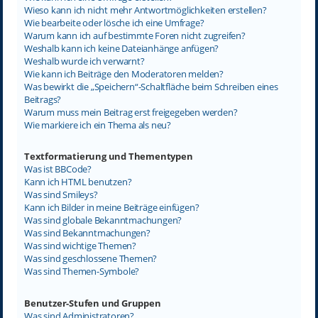
Wieso kann ich nicht mehr Antwortmöglichkeiten erstellen?
Wie bearbeite oder lösche ich eine Umfrage?
Warum kann ich auf bestimmte Foren nicht zugreifen?
Weshalb kann ich keine Dateianhänge anfügen?
Weshalb wurde ich verwarnt?
Wie kann ich Beiträge den Moderatoren melden?
Was bewirkt die „Speichern“-Schaltfläche beim Schreiben eines
Beitrags?
Warum muss mein Beitrag erst freigegeben werden?
Wie markiere ich ein Thema als neu?
Textformatierung und Thementypen
Was ist BBCode?
Kann ich HTML benutzen?
Was sind Smileys?
Kann ich Bilder in meine Beiträge einfügen?
Was sind globale Bekanntmachungen?
Was sind Bekanntmachungen?
Was sind wichtige Themen?
Was sind geschlossene Themen?
Was sind Themen-Symbole?
Benutzer-Stufen und Gruppen
Was sind Administratoren?