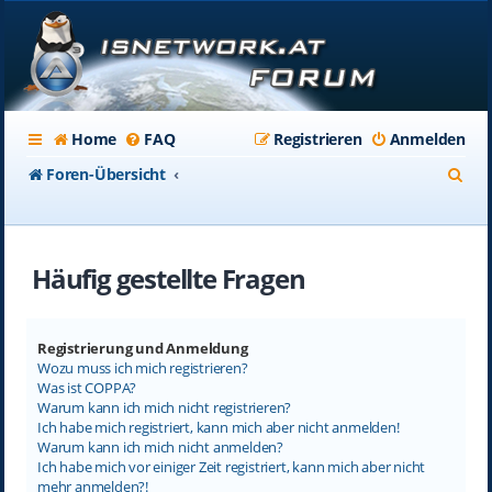
Home
FAQ
Registrieren
Anmelden
S
Foren-Übersicht
u
c
Häufig gestellte Fragen
h
e
Registrierung und Anmeldung
Wozu muss ich mich registrieren?
Was ist COPPA?
Warum kann ich mich nicht registrieren?
Ich habe mich registriert, kann mich aber nicht anmelden!
Warum kann ich mich nicht anmelden?
Ich habe mich vor einiger Zeit registriert, kann mich aber nicht
mehr anmelden?!