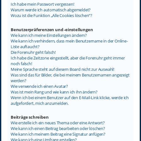
Ich habe mein Passwort vergessen!
Warum werde ich automatisch abgemeldet?
Wozu ist die Funktion „Alle Cookies löschen“?
Benutzerpräferenzen und -einstellungen
Wie kann ich meine Einstellungen ändern?
Wie kann ich verhindern, dass mein Benutzername in der Online-
Liste auftaucht?
Die Forenuhr geht falsch!
Ich habe die Zeitzone eingestellt, aber die Forenuhr geht immer
noch falsch!
Meine Sprache steht auf diesem Board nicht zur Auswahl!
Was sind das für Bilder, die bei meinem Benutzernamen angezeigt
werden?
Wie verwende ich einen Avatar?
Was ist mein Rang und wie kann ich ihn ändern?
Wenn ich bei einem Benutzer auf den E-Mail-Link klicke, werde ich
aufgefordert, mich anzumelden.
Beiträge schreiben
Wie erstelle ich ein neues Thema oder eine Antwort?
Wie kann ich einen Beitrag bearbeiten oder löschen?
Wie kann ich meinem Beitrag eine Signatur anfügen?
Wie kann ich eine Umfrage erstellen?