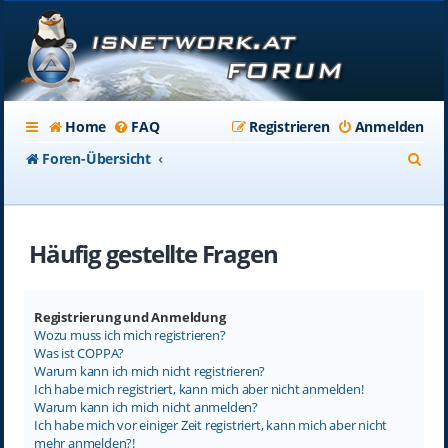
Home
FAQ
Registrieren
Anmelden
S
Foren-Übersicht
u
c
Häufig gestellte Fragen
h
e
Registrierung und Anmeldung
Wozu muss ich mich registrieren?
Was ist COPPA?
Warum kann ich mich nicht registrieren?
Ich habe mich registriert, kann mich aber nicht anmelden!
Warum kann ich mich nicht anmelden?
Ich habe mich vor einiger Zeit registriert, kann mich aber nicht
mehr anmelden?!