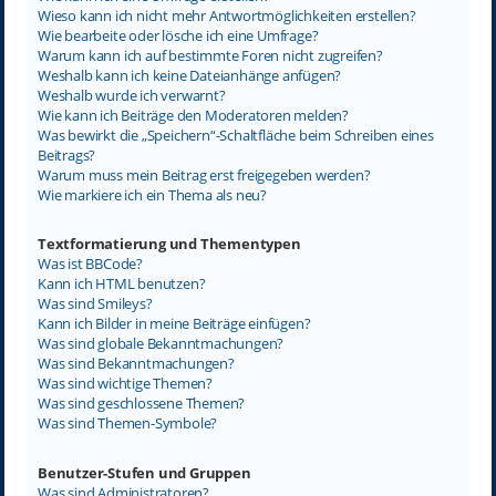
Wieso kann ich nicht mehr Antwortmöglichkeiten erstellen?
Wie bearbeite oder lösche ich eine Umfrage?
Warum kann ich auf bestimmte Foren nicht zugreifen?
Weshalb kann ich keine Dateianhänge anfügen?
Weshalb wurde ich verwarnt?
Wie kann ich Beiträge den Moderatoren melden?
Was bewirkt die „Speichern“-Schaltfläche beim Schreiben eines
Beitrags?
Warum muss mein Beitrag erst freigegeben werden?
Wie markiere ich ein Thema als neu?
Textformatierung und Thementypen
Was ist BBCode?
Kann ich HTML benutzen?
Was sind Smileys?
Kann ich Bilder in meine Beiträge einfügen?
Was sind globale Bekanntmachungen?
Was sind Bekanntmachungen?
Was sind wichtige Themen?
Was sind geschlossene Themen?
Was sind Themen-Symbole?
Benutzer-Stufen und Gruppen
Was sind Administratoren?