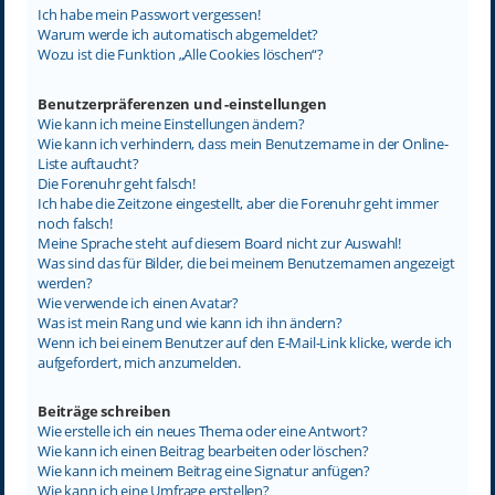
Ich habe mein Passwort vergessen!
Warum werde ich automatisch abgemeldet?
Wozu ist die Funktion „Alle Cookies löschen“?
Benutzerpräferenzen und -einstellungen
Wie kann ich meine Einstellungen ändern?
Wie kann ich verhindern, dass mein Benutzername in der Online-
Liste auftaucht?
Die Forenuhr geht falsch!
Ich habe die Zeitzone eingestellt, aber die Forenuhr geht immer
noch falsch!
Meine Sprache steht auf diesem Board nicht zur Auswahl!
Was sind das für Bilder, die bei meinem Benutzernamen angezeigt
werden?
Wie verwende ich einen Avatar?
Was ist mein Rang und wie kann ich ihn ändern?
Wenn ich bei einem Benutzer auf den E-Mail-Link klicke, werde ich
aufgefordert, mich anzumelden.
Beiträge schreiben
Wie erstelle ich ein neues Thema oder eine Antwort?
Wie kann ich einen Beitrag bearbeiten oder löschen?
Wie kann ich meinem Beitrag eine Signatur anfügen?
Wie kann ich eine Umfrage erstellen?