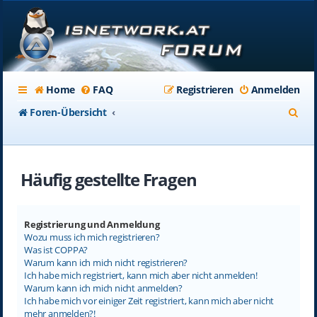
Home
FAQ
Registrieren
Anmelden
S
Foren-Übersicht
u
c
Häufig gestellte Fragen
h
e
Registrierung und Anmeldung
Wozu muss ich mich registrieren?
Was ist COPPA?
Warum kann ich mich nicht registrieren?
Ich habe mich registriert, kann mich aber nicht anmelden!
Warum kann ich mich nicht anmelden?
Ich habe mich vor einiger Zeit registriert, kann mich aber nicht
mehr anmelden?!