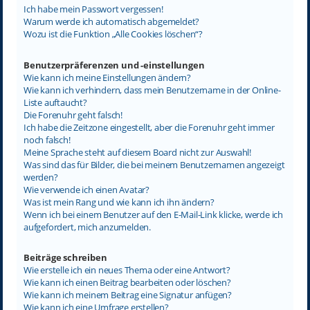
Ich habe mein Passwort vergessen!
Warum werde ich automatisch abgemeldet?
Wozu ist die Funktion „Alle Cookies löschen“?
Benutzerpräferenzen und -einstellungen
Wie kann ich meine Einstellungen ändern?
Wie kann ich verhindern, dass mein Benutzername in der Online-
Liste auftaucht?
Die Forenuhr geht falsch!
Ich habe die Zeitzone eingestellt, aber die Forenuhr geht immer
noch falsch!
Meine Sprache steht auf diesem Board nicht zur Auswahl!
Was sind das für Bilder, die bei meinem Benutzernamen angezeigt
werden?
Wie verwende ich einen Avatar?
Was ist mein Rang und wie kann ich ihn ändern?
Wenn ich bei einem Benutzer auf den E-Mail-Link klicke, werde ich
aufgefordert, mich anzumelden.
Beiträge schreiben
Wie erstelle ich ein neues Thema oder eine Antwort?
Wie kann ich einen Beitrag bearbeiten oder löschen?
Wie kann ich meinem Beitrag eine Signatur anfügen?
Wie kann ich eine Umfrage erstellen?