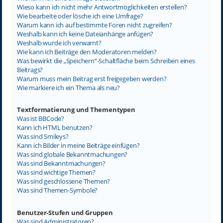
Wieso kann ich nicht mehr Antwortmöglichkeiten erstellen?
Wie bearbeite oder lösche ich eine Umfrage?
Warum kann ich auf bestimmte Foren nicht zugreifen?
Weshalb kann ich keine Dateianhänge anfügen?
Weshalb wurde ich verwarnt?
Wie kann ich Beiträge den Moderatoren melden?
Was bewirkt die „Speichern“-Schaltfläche beim Schreiben eines
Beitrags?
Warum muss mein Beitrag erst freigegeben werden?
Wie markiere ich ein Thema als neu?
Textformatierung und Thementypen
Was ist BBCode?
Kann ich HTML benutzen?
Was sind Smileys?
Kann ich Bilder in meine Beiträge einfügen?
Was sind globale Bekanntmachungen?
Was sind Bekanntmachungen?
Was sind wichtige Themen?
Was sind geschlossene Themen?
Was sind Themen-Symbole?
Benutzer-Stufen und Gruppen
Was sind Administratoren?