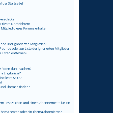
 der Startseite?
verschicken!
rivate Nachrichten!
 Mitglied dieses Forums erhalten!
r
unde und ignorierten Mitglieder?
Freunde oder zur Liste der ignorierten Mitglieder
n Listen entfernen?
e Foren durchsuchen?
ine Ergebnisse?
e leere Seite?
n?
e und Themen finden?
inem Lesezeichen und einem Abonnements für ein
n Thema setzen oder ein Thema abonnieren?