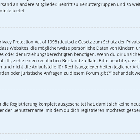
Versand an andere Mitglieder, Beitritt zu Benutzergruppen und so we
rteile bietet.
ivacy Protection Act of 1998 (deutsch: Gesetz zum Schutz der Privat
t, dass Websites, die möglicherweise persönliche Daten von Kindern u
 oder der Erziehungsberechtigten benötigen. Wenn du dir unsicher b
zutrifft, ziehe einen rechtlichen Beistand zu Rate. Bitte beachte, das
und nicht die Anlaufstelle für Rechtsangelegenheiten jeglicher Art i
erden oder juristische Anfragen zu diesem Forum gibt?“ behandelt w
on die Registrierung komplett ausgeschaltet hat, damit sich keine 
der der Benutzername, mit dem du dich registrieren möchtest, gespe