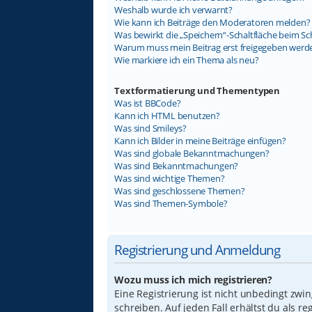
Weshalb wurde ich verwarnt?
Wie kann ich Beiträge den Moderatoren melden?
Was bewirkt die „Speichern“-Schaltfläche beim Sc
Warum muss mein Beitrag erst freigegeben werd
Wie markiere ich ein Thema als neu?
Textformatierung und Thementypen
Was ist BBCode?
Kann ich HTML benutzen?
Was sind Smileys?
Kann ich Bilder in meine Beiträge einfügen?
Was sind globale Bekanntmachungen?
Was sind Bekanntmachungen?
Was sind wichtige Themen?
Was sind geschlossene Themen?
Was sind Themen-Symbole?
Registrierung und Anmeldung
Wozu muss ich mich registrieren?
Eine Registrierung ist nicht unbedingt zwi
schreiben. Auf jeden Fall erhältst du als re