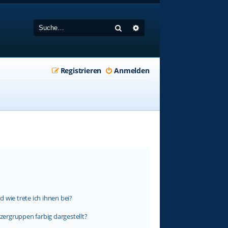
Suche
Erweiterte Suche
Registrieren
Anmelden
 wie trete ich ihnen bei?
ergruppen farbig dargestellt?