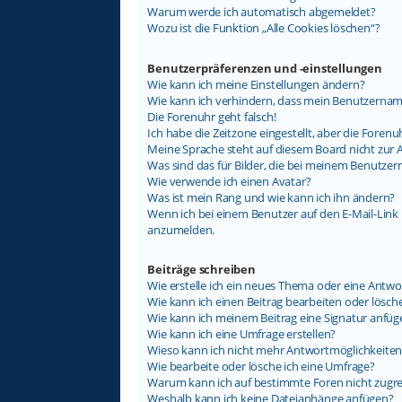
Warum werde ich automatisch abgemeldet?
Wozu ist die Funktion „Alle Cookies löschen“?
Benutzerpräferenzen und -einstellungen
Wie kann ich meine Einstellungen ändern?
Wie kann ich verhindern, dass mein Benutzername
Die Forenuhr geht falsch!
Ich habe die Zeitzone eingestellt, aber die Foren
Meine Sprache steht auf diesem Board nicht zur 
Was sind das für Bilder, die bei meinem Benutz
Wie verwende ich einen Avatar?
Was ist mein Rang und wie kann ich ihn ändern?
Wenn ich bei einem Benutzer auf den E-Mail-Link k
anzumelden.
Beiträge schreiben
Wie erstelle ich ein neues Thema oder eine Antwo
Wie kann ich einen Beitrag bearbeiten oder lösch
Wie kann ich meinem Beitrag eine Signatur anfüg
Wie kann ich eine Umfrage erstellen?
Wieso kann ich nicht mehr Antwortmöglichkeiten 
Wie bearbeite oder lösche ich eine Umfrage?
Warum kann ich auf bestimmte Foren nicht zugre
Weshalb kann ich keine Dateianhänge anfügen?