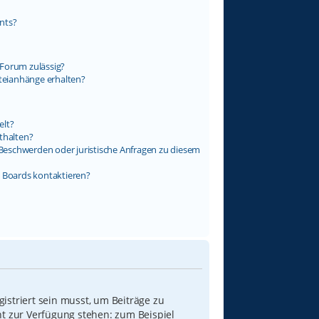
nts?
Forum zulässig?
ateianhänge erhalten?
elt?
thalten?
s Beschwerden oder juristische Anfragen zu diesem
s Boards kontaktieren?
istriert sein musst, um Beiträge zu
icht zur Verfügung stehen: zum Beispiel