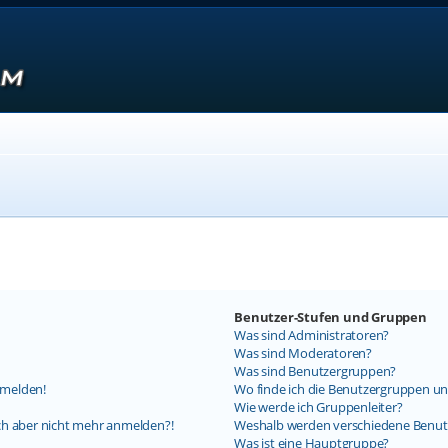
Benutzer-Stufen und Gruppen
Was sind Administratoren?
Was sind Moderatoren?
Was sind Benutzergruppen?
nmelden!
Wo finde ich die Benutzergruppen und
Wie werde ich Gruppenleiter?
mich aber nicht mehr anmelden?!
Weshalb werden verschiedene Benutz
Was ist eine Hauptgruppe?