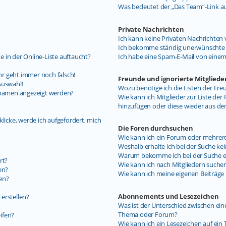
Was bedeutet der „Das Team“-Link auf
Private Nachrichten
Ich kann keine Privaten Nachrichten 
Ich bekomme ständig unerwünschte P
 in der Online-Liste auftaucht?
Ich habe eine Spam-E-Mail von einem
uhr geht immer noch falsch!
Freunde und ignorierte Mitgliede
Auswahl!
Wozu benötige ich die Listen der Fre
ernamen angezeigt werden?
Wie kann ich Mitglieder zur Liste der 
hinzufügen oder diese wieder aus de
licke, werde ich aufgefordert, mich
Die Foren durchsuchen
Wie kann ich ein Forum oder mehrer
Weshalb erhalte ich bei der Suche ke
Warum bekomme ich bei der Suche ein
rt?
Wie kann ich nach Mitgliedern suche
en?
Wie kann ich meine eigenen Beiträg
en?
Abonnements und Lesezeichen
erstellen?
Was ist der Unterschied zwischen e
Thema oder Forum?
ifen?
Wie kann ich ein Lesezeichen auf ei