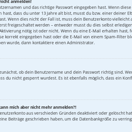
 nicht anmelden!
utzernamen und das richtige Passwort eingegeben hast. Wenn diese 
n hast, dass du unter 13 Jahre alt bist, musst du bzw. einer deiner 
t. Wenn dies nicht der Fall ist, muss dein Benutzerkonto vielleicht 
st freigeschaltet werden – entweder musst du dies selbst erledigen
 Aktivierung nötig ist oder nicht. Wenn du eine E-Mail erhalten hast
e korrekt eingegeben hast oder die E-Mail von einem Spam-Filter blo
ben wurde, dann kontaktiere einen Administrator.
 zunächst, ob dein Benutzername und dein Passwort richtig sind. Wen
s du nicht gesperrt wurdest. Es ist ebenfalls möglich, dass ein Konf
t, kann mich aber nicht mehr anmelden?!
 Benutzerkonto aus verschieden Gründen deaktiviert oder gelöscht ha
keine Beiträge geschrieben haben, um die Datenbankgröße zu verring