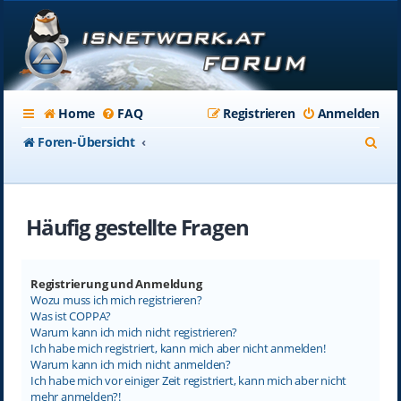
Home
FAQ
Registrieren
Anmelden
S
Foren-Übersicht
u
c
Häufig gestellte Fragen
h
e
Registrierung und Anmeldung
Wozu muss ich mich registrieren?
Was ist COPPA?
Warum kann ich mich nicht registrieren?
Ich habe mich registriert, kann mich aber nicht anmelden!
Warum kann ich mich nicht anmelden?
Ich habe mich vor einiger Zeit registriert, kann mich aber nicht
mehr anmelden?!