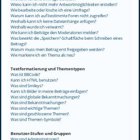
Wieso kann ich nicht mehr Antwortmöglichkeiten erstellen?
Wie bearbeite oder lösche ich eine Umfrage?
Warum kann ich auf bestimmte Foren nicht zugreifen?
Weshalb kann ich keine Dateianhänge anfügen?
Weshalb wurde ich verwarnt?
Wie kann ich Beiträge den Moderatoren melden?
Was bewirkt die „Speichern“-Schaltfläche beim Schreiben eines
Beitrags?
Warum muss mein Beitrag erst freigegeben werden?
Wie markiere ich ein Thema als neu?
Textformatierung und Thementypen
Was ist BBCode?
Kann ich HTML benutzen?
Was sind Smileys?
Kann ich Bilder in meine Beiträge einfügen?
Was sind globale Bekanntmachungen?
Was sind Bekanntmachungen?
Was sind wichtige Themen?
Was sind geschlossene Themen?
Was sind Themen-Symbole?
Benutzer-Stufen und Gruppen
Was sind Administratoren?