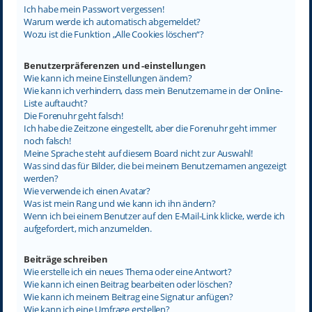
Ich habe mein Passwort vergessen!
Warum werde ich automatisch abgemeldet?
Wozu ist die Funktion „Alle Cookies löschen“?
Benutzerpräferenzen und -einstellungen
Wie kann ich meine Einstellungen ändern?
Wie kann ich verhindern, dass mein Benutzername in der Online-
Liste auftaucht?
Die Forenuhr geht falsch!
Ich habe die Zeitzone eingestellt, aber die Forenuhr geht immer
noch falsch!
Meine Sprache steht auf diesem Board nicht zur Auswahl!
Was sind das für Bilder, die bei meinem Benutzernamen angezeigt
werden?
Wie verwende ich einen Avatar?
Was ist mein Rang und wie kann ich ihn ändern?
Wenn ich bei einem Benutzer auf den E-Mail-Link klicke, werde ich
aufgefordert, mich anzumelden.
Beiträge schreiben
Wie erstelle ich ein neues Thema oder eine Antwort?
Wie kann ich einen Beitrag bearbeiten oder löschen?
Wie kann ich meinem Beitrag eine Signatur anfügen?
Wie kann ich eine Umfrage erstellen?