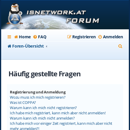
Home
FAQ
Registrieren
Anmelden
S
Foren-Übersicht
u
c
Häufig gestellte Fragen
h
e
Registrierung und Anmeldung
Wozu muss ich mich registrieren?
Was ist COPPA?
Warum kann ich mich nicht registrieren?
Ich habe mich registriert, kann mich aber nicht anmelden!
Warum kann ich mich nicht anmelden?
Ich habe mich vor einiger Zeit registriert, kann mich aber nicht
mehr anmelden?!