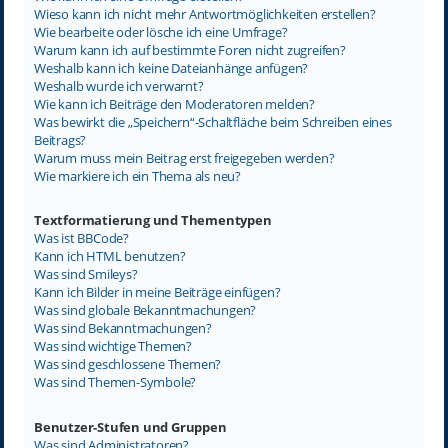
Wieso kann ich nicht mehr Antwortmöglichkeiten erstellen?
Wie bearbeite oder lösche ich eine Umfrage?
Warum kann ich auf bestimmte Foren nicht zugreifen?
Weshalb kann ich keine Dateianhänge anfügen?
Weshalb wurde ich verwarnt?
Wie kann ich Beiträge den Moderatoren melden?
Was bewirkt die „Speichern“-Schaltfläche beim Schreiben eines
Beitrags?
Warum muss mein Beitrag erst freigegeben werden?
Wie markiere ich ein Thema als neu?
Textformatierung und Thementypen
Was ist BBCode?
Kann ich HTML benutzen?
Was sind Smileys?
Kann ich Bilder in meine Beiträge einfügen?
Was sind globale Bekanntmachungen?
Was sind Bekanntmachungen?
Was sind wichtige Themen?
Was sind geschlossene Themen?
Was sind Themen-Symbole?
Benutzer-Stufen und Gruppen
Was sind Administratoren?