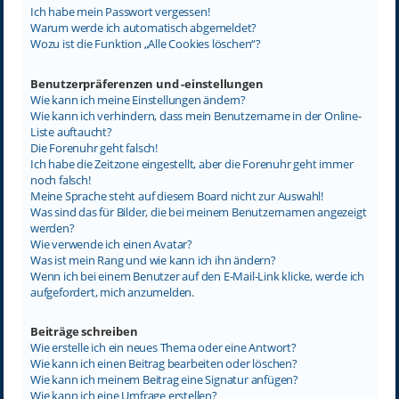
Ich habe mein Passwort vergessen!
Warum werde ich automatisch abgemeldet?
Wozu ist die Funktion „Alle Cookies löschen“?
Benutzerpräferenzen und -einstellungen
Wie kann ich meine Einstellungen ändern?
Wie kann ich verhindern, dass mein Benutzername in der Online-
Liste auftaucht?
Die Forenuhr geht falsch!
Ich habe die Zeitzone eingestellt, aber die Forenuhr geht immer
noch falsch!
Meine Sprache steht auf diesem Board nicht zur Auswahl!
Was sind das für Bilder, die bei meinem Benutzernamen angezeigt
werden?
Wie verwende ich einen Avatar?
Was ist mein Rang und wie kann ich ihn ändern?
Wenn ich bei einem Benutzer auf den E-Mail-Link klicke, werde ich
aufgefordert, mich anzumelden.
Beiträge schreiben
Wie erstelle ich ein neues Thema oder eine Antwort?
Wie kann ich einen Beitrag bearbeiten oder löschen?
Wie kann ich meinem Beitrag eine Signatur anfügen?
Wie kann ich eine Umfrage erstellen?