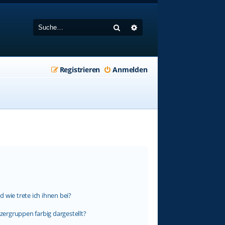
Suche
Erweiterte Suche
Registrieren
Anmelden
 wie trete ich ihnen bei?
ergruppen farbig dargestellt?