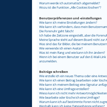
Warum werde ich automatisch abgemeldet?
Wozu ist die Funktion „Alle Cookies löschen“?
Benutzerpräferenzen und -einstellungen
Wie kann ich meine Einstellungen ändern?
Wie kann ich verhindern, dass mein Benutzername
Die Forenuhr geht falsch!
Ich habe die Zeitzone eingestellt, aber die Foren
Meine Sprache steht auf diesem Board nicht zur 
Was sind das für Bilder, die bei meinem Benutz
Wie verwende ich einen Avatar?
Was ist mein Rang und wie kann ich ihn ändern?
Wenn ich bei einem Benutzer auf den E-Mail-Link k
anzumelden.
Beiträge schreiben
Wie erstelle ich ein neues Thema oder eine Antwo
Wie kann ich einen Beitrag bearbeiten oder lösch
Wie kann ich meinem Beitrag eine Signatur anfüg
Wie kann ich eine Umfrage erstellen?
Wieso kann ich nicht mehr Antwortmöglichkeiten 
Wie bearbeite oder lösche ich eine Umfrage?
Warum kann ich auf bestimmte Foren nicht zugre
Weshalb kann ich keine Dateianhänge anfügen?