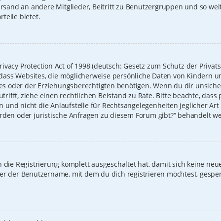
Versand an andere Mitglieder, Beitritt zu Benutzergruppen und so we
rteile bietet.
ivacy Protection Act of 1998 (deutsch: Gesetz zum Schutz der Privat
t, dass Websites, die möglicherweise persönliche Daten von Kindern u
 oder der Erziehungsberechtigten benötigen. Wenn du dir unsicher b
zutrifft, ziehe einen rechtlichen Beistand zu Rate. Bitte beachte, das
und nicht die Anlaufstelle für Rechtsangelegenheiten jeglicher Art i
erden oder juristische Anfragen zu diesem Forum gibt?“ behandelt w
on die Registrierung komplett ausgeschaltet hat, damit sich keine 
der der Benutzername, mit dem du dich registrieren möchtest, gespe