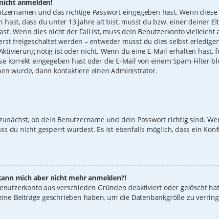
 nicht anmelden!
utzernamen und das richtige Passwort eingegeben hast. Wenn diese 
n hast, dass du unter 13 Jahre alt bist, musst du bzw. einer deiner 
t. Wenn dies nicht der Fall ist, muss dein Benutzerkonto vielleicht 
st freigeschaltet werden – entweder musst du dies selbst erledigen
 Aktivierung nötig ist oder nicht. Wenn du eine E-Mail erhalten hast
e korrekt eingegeben hast oder die E-Mail von einem Spam-Filter blo
ben wurde, dann kontaktiere einen Administrator.
 zunächst, ob dein Benutzername und dein Passwort richtig sind. Wen
s du nicht gesperrt wurdest. Es ist ebenfalls möglich, dass ein Konf
t, kann mich aber nicht mehr anmelden?!
 Benutzerkonto aus verschieden Gründen deaktiviert oder gelöscht ha
keine Beiträge geschrieben haben, um die Datenbankgröße zu verring