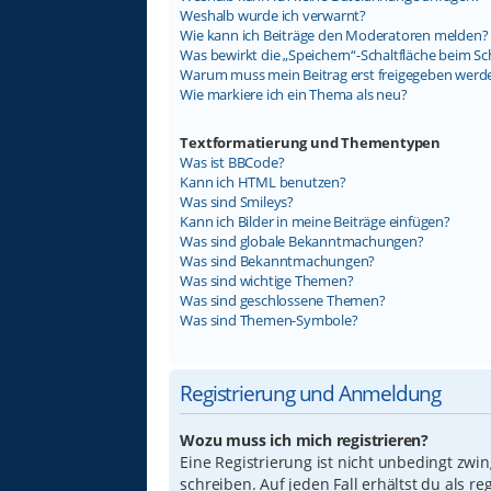
Weshalb wurde ich verwarnt?
Wie kann ich Beiträge den Moderatoren melden?
Was bewirkt die „Speichern“-Schaltfläche beim Sc
Warum muss mein Beitrag erst freigegeben werd
Wie markiere ich ein Thema als neu?
Textformatierung und Thementypen
Was ist BBCode?
Kann ich HTML benutzen?
Was sind Smileys?
Kann ich Bilder in meine Beiträge einfügen?
Was sind globale Bekanntmachungen?
Was sind Bekanntmachungen?
Was sind wichtige Themen?
Was sind geschlossene Themen?
Was sind Themen-Symbole?
Registrierung und Anmeldung
Wozu muss ich mich registrieren?
Eine Registrierung ist nicht unbedingt zwi
schreiben. Auf jeden Fall erhältst du als re