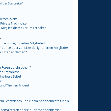
 der Startseite?
verschicken!
rivate Nachrichten!
 Mitglied dieses Forums erhalten!
r
unde und ignorierten Mitglieder?
Freunde oder zur Liste der ignorierten Mitglieder
n Listen entfernen?
e Foren durchsuchen?
ine Ergebnisse?
e leere Seite?
n?
e und Themen finden?
inem Lesezeichen und einem Abonnements für ein
n Thema setzen oder ein Thema abonnieren?