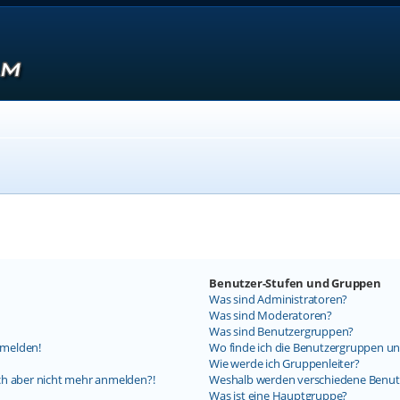
Benutzer-Stufen und Gruppen
Was sind Administratoren?
Was sind Moderatoren?
Was sind Benutzergruppen?
nmelden!
Wo finde ich die Benutzergruppen und
Wie werde ich Gruppenleiter?
mich aber nicht mehr anmelden?!
Weshalb werden verschiedene Benutz
Was ist eine Hauptgruppe?