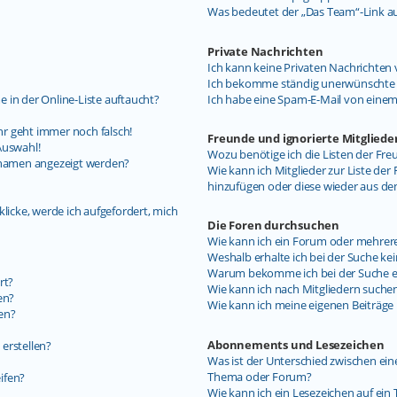
Was bedeutet der „Das Team“-Link auf
Private Nachrichten
Ich kann keine Privaten Nachrichten 
Ich bekomme ständig unerwünschte P
 in der Online-Liste auftaucht?
Ich habe eine Spam-E-Mail von einem
uhr geht immer noch falsch!
Freunde und ignorierte Mitgliede
Auswahl!
Wozu benötige ich die Listen der Fre
ernamen angezeigt werden?
Wie kann ich Mitglieder zur Liste der 
hinzufügen oder diese wieder aus de
licke, werde ich aufgefordert, mich
Die Foren durchsuchen
Wie kann ich ein Forum oder mehrer
Weshalb erhalte ich bei der Suche ke
Warum bekomme ich bei der Suche ein
rt?
Wie kann ich nach Mitgliedern suche
en?
Wie kann ich meine eigenen Beiträg
en?
Abonnements und Lesezeichen
erstellen?
Was ist der Unterschied zwischen e
Thema oder Forum?
ifen?
Wie kann ich ein Lesezeichen auf ei