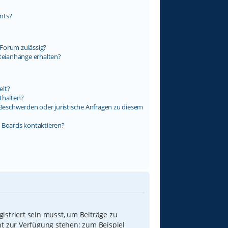
nts?
Forum zulässig?
ateianhänge erhalten?
elt?
thalten?
s Beschwerden oder juristische Anfragen zu diesem
s Boards kontaktieren?
istriert sein musst, um Beiträge zu
icht zur Verfügung stehen: zum Beispiel