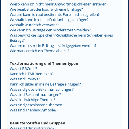
Wieso kann ich nicht mehr Antwortmöglichkeiten erstellen?
Wie bearbeite oder lösche ich eine Umfrage?
Warum kann ich auf bestimmte Foren nicht zugreifen?
Weshalb kann ich keine Dateianhänge anfügen?
Weshalb wurde ich verwarnt?
Wie kann ich Beiträge den Moderatoren melden?
Was bewirkt die „Speichern“-Schaltfläche beim Schreiben eines
Beitrags?
Warum muss mein Beitrag erst freigegeben werden?
Wie markiere ich ein Thema als neu?
Textformatierung und Thementypen
Was ist BBCode?
Kann ich HTML benutzen?
Was sind Smileys?
Kann ich Bilder in meine Beiträge einfügen?
Was sind globale Bekanntmachungen?
Was sind Bekanntmachungen?
Was sind wichtige Themen?
Was sind geschlossene Themen?
Was sind Themen-Symbole?
Benutzer-Stufen und Gruppen
Was sind Administratoren?