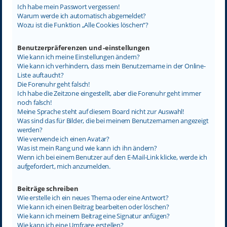
Ich habe mein Passwort vergessen!
Warum werde ich automatisch abgemeldet?
Wozu ist die Funktion „Alle Cookies löschen“?
Benutzerpräferenzen und -einstellungen
Wie kann ich meine Einstellungen ändern?
Wie kann ich verhindern, dass mein Benutzername in der Online-
Liste auftaucht?
Die Forenuhr geht falsch!
Ich habe die Zeitzone eingestellt, aber die Forenuhr geht immer
noch falsch!
Meine Sprache steht auf diesem Board nicht zur Auswahl!
Was sind das für Bilder, die bei meinem Benutzernamen angezeigt
werden?
Wie verwende ich einen Avatar?
Was ist mein Rang und wie kann ich ihn ändern?
Wenn ich bei einem Benutzer auf den E-Mail-Link klicke, werde ich
aufgefordert, mich anzumelden.
Beiträge schreiben
Wie erstelle ich ein neues Thema oder eine Antwort?
Wie kann ich einen Beitrag bearbeiten oder löschen?
Wie kann ich meinem Beitrag eine Signatur anfügen?
Wie kann ich eine Umfrage erstellen?