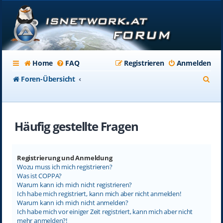
Home
FAQ
Registrieren
Anmelden
S
Foren-Übersicht
u
c
Häufig gestellte Fragen
h
e
Registrierung und Anmeldung
Wozu muss ich mich registrieren?
Was ist COPPA?
Warum kann ich mich nicht registrieren?
Ich habe mich registriert, kann mich aber nicht anmelden!
Warum kann ich mich nicht anmelden?
Ich habe mich vor einiger Zeit registriert, kann mich aber nicht
mehr anmelden?!