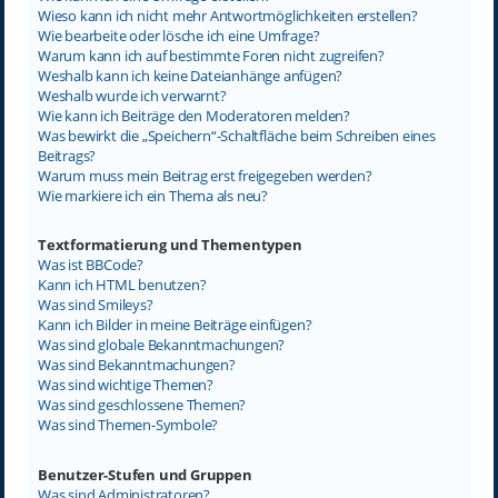
Wieso kann ich nicht mehr Antwortmöglichkeiten erstellen?
Wie bearbeite oder lösche ich eine Umfrage?
Warum kann ich auf bestimmte Foren nicht zugreifen?
Weshalb kann ich keine Dateianhänge anfügen?
Weshalb wurde ich verwarnt?
Wie kann ich Beiträge den Moderatoren melden?
Was bewirkt die „Speichern“-Schaltfläche beim Schreiben eines
Beitrags?
Warum muss mein Beitrag erst freigegeben werden?
Wie markiere ich ein Thema als neu?
Textformatierung und Thementypen
Was ist BBCode?
Kann ich HTML benutzen?
Was sind Smileys?
Kann ich Bilder in meine Beiträge einfügen?
Was sind globale Bekanntmachungen?
Was sind Bekanntmachungen?
Was sind wichtige Themen?
Was sind geschlossene Themen?
Was sind Themen-Symbole?
Benutzer-Stufen und Gruppen
Was sind Administratoren?