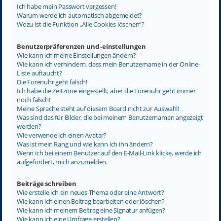
Ich habe mein Passwort vergessen!
Warum werde ich automatisch abgemeldet?
Wozu ist die Funktion „Alle Cookies löschen“?
Benutzerpräferenzen und -einstellungen
Wie kann ich meine Einstellungen ändern?
Wie kann ich verhindern, dass mein Benutzername in der Online-
Liste auftaucht?
Die Forenuhr geht falsch!
Ich habe die Zeitzone eingestellt, aber die Forenuhr geht immer
noch falsch!
Meine Sprache steht auf diesem Board nicht zur Auswahl!
Was sind das für Bilder, die bei meinem Benutzernamen angezeigt
werden?
Wie verwende ich einen Avatar?
Was ist mein Rang und wie kann ich ihn ändern?
Wenn ich bei einem Benutzer auf den E-Mail-Link klicke, werde ich
aufgefordert, mich anzumelden.
Beiträge schreiben
Wie erstelle ich ein neues Thema oder eine Antwort?
Wie kann ich einen Beitrag bearbeiten oder löschen?
Wie kann ich meinem Beitrag eine Signatur anfügen?
Wie kann ich eine Umfrage erstellen?