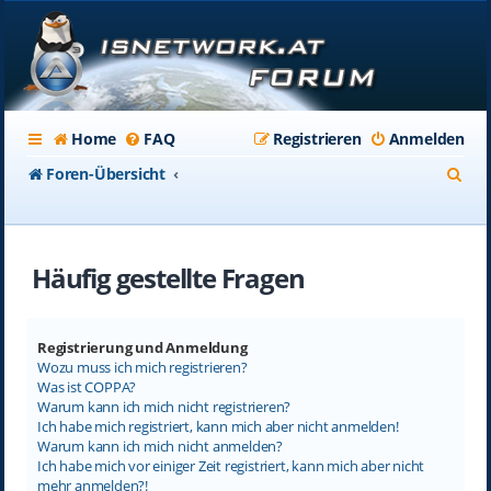
Home
FAQ
Registrieren
Anmelden
S
Foren-Übersicht
u
c
Häufig gestellte Fragen
h
e
Registrierung und Anmeldung
Wozu muss ich mich registrieren?
Was ist COPPA?
Warum kann ich mich nicht registrieren?
Ich habe mich registriert, kann mich aber nicht anmelden!
Warum kann ich mich nicht anmelden?
Ich habe mich vor einiger Zeit registriert, kann mich aber nicht
mehr anmelden?!