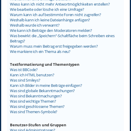
Wieso kann ich nicht mehr Antwortmöglichkeiten erstellen?
Wie bearbeite oder lösche ich eine Umfrage?
Warum kann ich auf bestimmte Foren nicht zugreifen?
Weshalb kann ich keine Dateianhänge anfügen?
Weshalb wurde ich verwarnt?
Wie kann ich Beiträge den Moderatoren melden?
Was bewirkt die „Speichern“-Schaltfläche beim Schreiben eines
Beitrags?
Warum muss mein Beitrag erst freigegeben werden?
Wie markiere ich ein Thema als neu?
Textformatierung und Thementypen
Was ist BBCode?
Kann ich HTML benutzen?
Was sind Smileys?
Kann ich Bilder in meine Beiträge einfügen?
Was sind globale Bekanntmachungen?
Was sind Bekanntmachungen?
Was sind wichtige Themen?
Was sind geschlossene Themen?
Was sind Themen-Symbole?
Benutzer-Stufen und Gruppen
Was sind Administratoren?