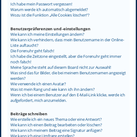
Ich habe mein Passwort vergessen!
Warum werde ich automatisch abgemeldet?
Wozu ist die Funktion „Alle Cookies löschen“?
Benutzerpräferenzen und -einstellungen
Wie kann ich meine Einstellungen ändern?
Wie kann ich verhindern, dass mein Benutzername in der Online-
Liste auftaucht?
Die Forenuhr geht falsch!
Ich habe die Zeitzone eingestellt, aber die Forenuhr geht immer
noch falsch!
Meine Sprache steht auf diesem Board nicht zur Auswahl!
Was sind das für Bilder, die bei meinem Benutzernamen angezeigt
werden?
Wie verwende ich einen Avatar?
Was ist mein Rang und wie kann ich ihn ändern?
Wenn ich bei einem Benutzer auf den E-Mail-Link klicke, werde ich
aufgefordert, mich anzumelden.
Beiträge schreiben
Wie erstelle ich ein neues Thema oder eine Antwort?
Wie kann ich einen Beitrag bearbeiten oder löschen?
Wie kann ich meinem Beitrag eine Signatur anfügen?
Wie kann ich eine Umfrage erstellen?