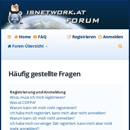
Home
FAQ
Registrieren
Anmelden
S
Foren-Übersicht
u
c
Häufig gestellte Fragen
h
e
Registrierung und Anmeldung
Wozu muss ich mich registrieren?
Was ist COPPA?
Warum kann ich mich nicht registrieren?
Ich habe mich registriert, kann mich aber nicht anmelden!
Warum kann ich mich nicht anmelden?
Ich habe mich vor einiger Zeit registriert, kann mich aber nicht
mehr anmelden?!