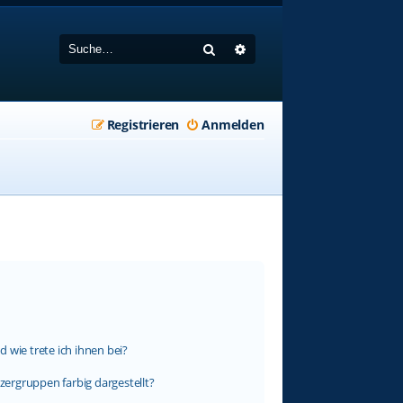
Suche
Erweiterte Suche
Registrieren
Anmelden
 wie trete ich ihnen bei?
ergruppen farbig dargestellt?