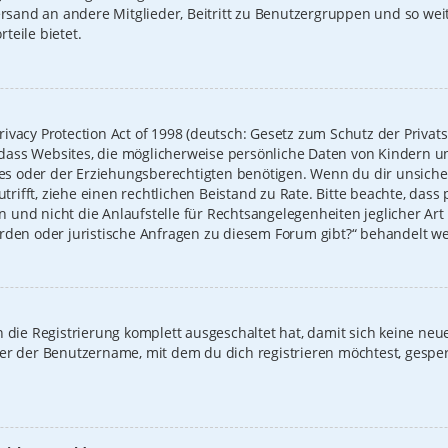
Versand an andere Mitglieder, Beitritt zu Benutzergruppen und so we
rteile bietet.
ivacy Protection Act of 1998 (deutsch: Gesetz zum Schutz der Privat
t, dass Websites, die möglicherweise persönliche Daten von Kindern u
 oder der Erziehungsberechtigten benötigen. Wenn du dir unsicher b
zutrifft, ziehe einen rechtlichen Beistand zu Rate. Bitte beachte, das
und nicht die Anlaufstelle für Rechtsangelegenheiten jeglicher Art i
erden oder juristische Anfragen zu diesem Forum gibt?“ behandelt w
on die Registrierung komplett ausgeschaltet hat, damit sich keine 
der der Benutzername, mit dem du dich registrieren möchtest, gespe