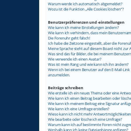
Warum werde ich automatisch abgemeldet?
Wozu ist die Funktion „Alle Cookies löschen“?
Benutzerpräferenzen und -einstellungen
Wie kann ich meine Einstellungen ändern?
Wie kann ich verhindern, dass mein Benutzername
Die Forenuhr geht falsch!
Ich habe die Zeitzone eingestellt, aber die Foren
Meine Sprache steht auf diesem Board nicht zur 
Was sind das für Bilder, die bei meinem Benutz
Wie verwende ich einen Avatar?
Was ist mein Rang und wie kann ich ihn ändern?
Wenn ich bei einem Benutzer auf den E-Mail-Link k
anzumelden.
Beiträge schreiben
Wie erstelle ich ein neues Thema oder eine Antwo
Wie kann ich einen Beitrag bearbeiten oder lösch
Wie kann ich meinem Beitrag eine Signatur anfüg
Wie kann ich eine Umfrage erstellen?
Wieso kann ich nicht mehr Antwortmöglichkeiten 
Wie bearbeite oder lösche ich eine Umfrage?
Warum kann ich auf bestimmte Foren nicht zugre
Weshalb kann ich keine Dateianhänge anfügen?