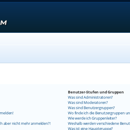
Benutzer-Stufen und Gruppen
Was sind Administratoren?
Was sind Moderatoren?
Was sind Benutzergruppen?
nmelden!
Wo finde ich die Benutzergruppen und
Wie werde ich Gruppenleiter?
mich aber nicht mehr anmelden?!
Weshalb werden verschiedene Benutz
Was ist eine Hauptgruppe?