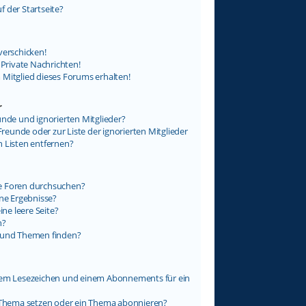
 der Startseite?
verschicken!
rivate Nachrichten!
 Mitglied dieses Forums erhalten!
r
unde und ignorierten Mitglieder?
Freunde oder zur Liste der ignorierten Mitglieder
n Listen entfernen?
e Foren durchsuchen?
ine Ergebnisse?
e leere Seite?
n?
e und Themen finden?
inem Lesezeichen und einem Abonnements für ein
n Thema setzen oder ein Thema abonnieren?