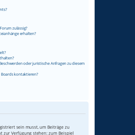
nts?
Forum zulässig?
ateianhänge erhalten?
elt?
thalten?
s Beschwerden oder juristische Anfragen zu diesem
s Boards kontaktieren?
istriert sein musst, um Beiträge zu
icht zur Verfügung stehen: zum Beispiel