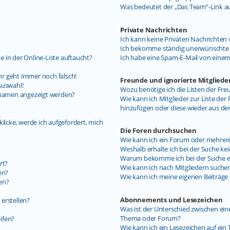
Was bedeutet der „Das Team“-Link auf
Private Nachrichten
Ich kann keine Privaten Nachrichten 
Ich bekomme ständig unerwünschte P
 in der Online-Liste auftaucht?
Ich habe eine Spam-E-Mail von einem
uhr geht immer noch falsch!
Freunde und ignorierte Mitgliede
Auswahl!
Wozu benötige ich die Listen der Fre
ernamen angezeigt werden?
Wie kann ich Mitglieder zur Liste der 
hinzufügen oder diese wieder aus de
licke, werde ich aufgefordert, mich
Die Foren durchsuchen
Wie kann ich ein Forum oder mehrer
Weshalb erhalte ich bei der Suche ke
Warum bekomme ich bei der Suche ein
rt?
Wie kann ich nach Mitgliedern suche
en?
Wie kann ich meine eigenen Beiträg
en?
Abonnements und Lesezeichen
erstellen?
Was ist der Unterschied zwischen e
Thema oder Forum?
ifen?
Wie kann ich ein Lesezeichen auf ei