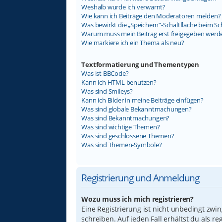
Weshalb wurde ich verwarnt?
Wie kann ich Beiträge den Moderatoren melden?
Was bewirkt die „Speichern“-Schaltfläche beim Sc
Warum muss mein Beitrag erst freigegeben werd
Wie markiere ich ein Thema als neu?
Textformatierung und Thementypen
Was ist BBCode?
Kann ich HTML benutzen?
Was sind Smileys?
Kann ich Bilder in meine Beiträge einfügen?
Was sind globale Bekanntmachungen?
Was sind Bekanntmachungen?
Was sind wichtige Themen?
Was sind geschlossene Themen?
Was sind Themen-Symbole?
Registrierung und Anmeldung
Wozu muss ich mich registrieren?
Eine Registrierung ist nicht unbedingt zwi
schreiben. Auf jeden Fall erhältst du als re