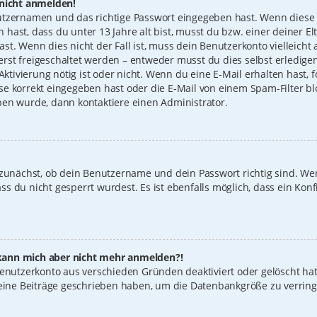
 nicht anmelden!
utzernamen und das richtige Passwort eingegeben hast. Wenn diese 
n hast, dass du unter 13 Jahre alt bist, musst du bzw. einer deiner 
t. Wenn dies nicht der Fall ist, muss dein Benutzerkonto vielleicht 
st freigeschaltet werden – entweder musst du dies selbst erledigen
 Aktivierung nötig ist oder nicht. Wenn du eine E-Mail erhalten hast
e korrekt eingegeben hast oder die E-Mail von einem Spam-Filter blo
ben wurde, dann kontaktiere einen Administrator.
 zunächst, ob dein Benutzername und dein Passwort richtig sind. Wen
s du nicht gesperrt wurdest. Es ist ebenfalls möglich, dass ein Konf
t, kann mich aber nicht mehr anmelden?!
 Benutzerkonto aus verschieden Gründen deaktiviert oder gelöscht ha
keine Beiträge geschrieben haben, um die Datenbankgröße zu verring