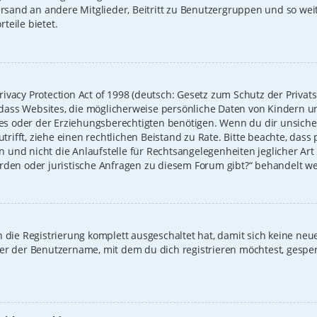
Versand an andere Mitglieder, Beitritt zu Benutzergruppen und so we
rteile bietet.
ivacy Protection Act of 1998 (deutsch: Gesetz zum Schutz der Privat
t, dass Websites, die möglicherweise persönliche Daten von Kindern u
 oder der Erziehungsberechtigten benötigen. Wenn du dir unsicher b
zutrifft, ziehe einen rechtlichen Beistand zu Rate. Bitte beachte, das
und nicht die Anlaufstelle für Rechtsangelegenheiten jeglicher Art i
erden oder juristische Anfragen zu diesem Forum gibt?“ behandelt w
on die Registrierung komplett ausgeschaltet hat, damit sich keine 
der der Benutzername, mit dem du dich registrieren möchtest, gespe