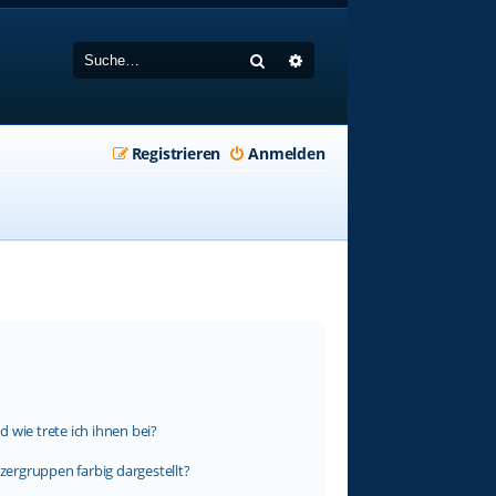
Suche
Erweiterte Suche
Registrieren
Anmelden
 wie trete ich ihnen bei?
ergruppen farbig dargestellt?