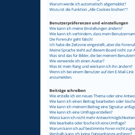
Warum werde ich automatisch abgemeldet?
Wozu ist die Funktion „Alle Cookies löschen“?
Benutzerpräferenzen und -einstellungen
Wie kann ich meine Einstellungen ändern?
Wie kann ich verhindern, dass mein Benutzername
Die Forenuhr geht falsch!
Ich habe die Zeitzone eingestellt, aber die Foren
Meine Sprache steht auf diesem Board nicht zur 
Was sind das für Bilder, die bei meinem Benutz
Wie verwende ich einen Avatar?
Was ist mein Rang und wie kann ich ihn ändern?
Wenn ich bei einem Benutzer auf den E-Mail-Link k
anzumelden.
Beiträge schreiben
Wie erstelle ich ein neues Thema oder eine Antwo
Wie kann ich einen Beitrag bearbeiten oder lösch
Wie kann ich meinem Beitrag eine Signatur anfüg
Wie kann ich eine Umfrage erstellen?
Wieso kann ich nicht mehr Antwortmöglichkeiten 
Wie bearbeite oder lösche ich eine Umfrage?
Warum kann ich auf bestimmte Foren nicht zugre
Weshalb kann ich keine Dateianhänge anfügen?