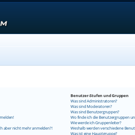
Benutzer-Stufen und Gruppen
Was sind Administratoren?
Was sind Moderatoren?
Was sind Benutzergruppen?
nmelden!
Wo finde ich die Benutzergruppen und
Wie werde ich Gruppenleiter?
mich aber nicht mehr anmelden?!
Weshalb werden verschiedene Benutz
Was ist eine Hauptgruppe?