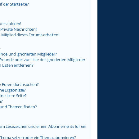
 der Startseite?
verschicken!
rivate Nachrichten!
 Mitglied dieses Forums erhalten!
r
unde und ignorierten Mitglieder?
Freunde oder zur Liste der ignorierten Mitglieder
n Listen entfernen?
e Foren durchsuchen?
ine Ergebnisse?
e leere Seite?
n?
e und Themen finden?
inem Lesezeichen und einem Abonnements für ein
n Thema setzen oder ein Thema abonnieren?