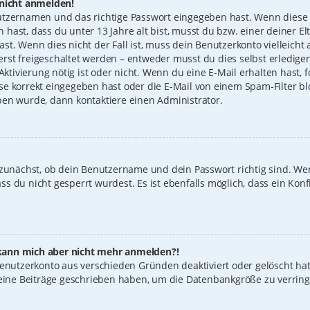
 nicht anmelden!
utzernamen und das richtige Passwort eingegeben hast. Wenn diese 
n hast, dass du unter 13 Jahre alt bist, musst du bzw. einer deiner 
t. Wenn dies nicht der Fall ist, muss dein Benutzerkonto vielleicht 
st freigeschaltet werden – entweder musst du dies selbst erledigen
 Aktivierung nötig ist oder nicht. Wenn du eine E-Mail erhalten hast
e korrekt eingegeben hast oder die E-Mail von einem Spam-Filter blo
ben wurde, dann kontaktiere einen Administrator.
 zunächst, ob dein Benutzername und dein Passwort richtig sind. Wen
s du nicht gesperrt wurdest. Es ist ebenfalls möglich, dass ein Konf
t, kann mich aber nicht mehr anmelden?!
 Benutzerkonto aus verschieden Gründen deaktiviert oder gelöscht ha
keine Beiträge geschrieben haben, um die Datenbankgröße zu verring