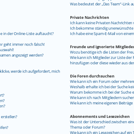
Was bedeutet der „Das Team“-Link auf
Private Nachrichten
Ich kann keine Privaten Nachrichten 
Ich bekomme ständig unerwünschte P
 in der Online-Liste auftaucht?
Ich habe eine Spam-E-Mail von einem
uhr geht immer noch falsch!
Freunde und ignorierte Mitgliede
Auswahl!
Wozu benötige ich die Listen der Fre
ernamen angezeigt werden?
Wie kann ich Mitglieder zur Liste der 
hinzufügen oder diese wieder aus de
licke, werde ich aufgefordert, mich
Die Foren durchsuchen
Wie kann ich ein Forum oder mehrer
Weshalb erhalte ich bei der Suche ke
Warum bekomme ich bei der Suche ein
rt?
Wie kann ich nach Mitgliedern suche
en?
Wie kann ich meine eigenen Beiträg
en?
Abonnements und Lesezeichen
erstellen?
Was ist der Unterschied zwischen e
Thema oder Forum?
ifen?
Wie kann ich ein Lesezeichen auf ei