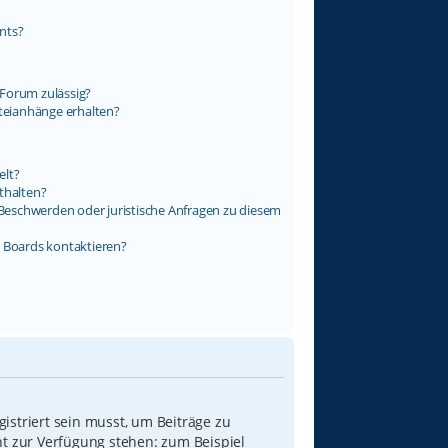
nts?
Forum zulässig?
ateianhänge erhalten?
elt?
thalten?
s Beschwerden oder juristische Anfragen zu diesem
s Boards kontaktieren?
istriert sein musst, um Beiträge zu
icht zur Verfügung stehen: zum Beispiel