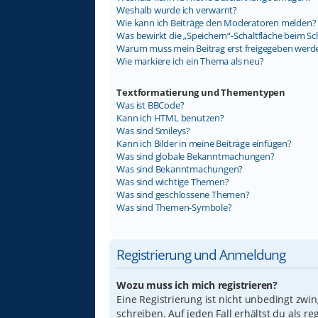
Weshalb wurde ich verwarnt?
Wie kann ich Beiträge den Moderatoren melden?
Was bewirkt die „Speichern“-Schaltfläche beim Sc
Warum muss mein Beitrag erst freigegeben werd
Wie markiere ich ein Thema als neu?
Textformatierung und Thementypen
Was ist BBCode?
Kann ich HTML benutzen?
Was sind Smileys?
Kann ich Bilder in meine Beiträge einfügen?
Was sind globale Bekanntmachungen?
Was sind Bekanntmachungen?
Was sind wichtige Themen?
Was sind geschlossene Themen?
Was sind Themen-Symbole?
Registrierung und Anmeldung
Wozu muss ich mich registrieren?
Eine Registrierung ist nicht unbedingt zwi
schreiben. Auf jeden Fall erhältst du als re