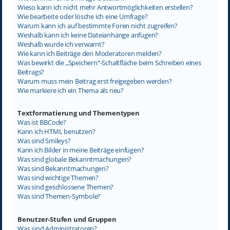
Wieso kann ich nicht mehr Antwortmöglichkeiten erstellen?
Wie bearbeite oder lösche ich eine Umfrage?
Warum kann ich auf bestimmte Foren nicht zugreifen?
Weshalb kann ich keine Dateianhänge anfügen?
Weshalb wurde ich verwarnt?
Wie kann ich Beiträge den Moderatoren melden?
Was bewirkt die „Speichern“-Schaltfläche beim Schreiben eines
Beitrags?
Warum muss mein Beitrag erst freigegeben werden?
Wie markiere ich ein Thema als neu?
Textformatierung und Thementypen
Was ist BBCode?
Kann ich HTML benutzen?
Was sind Smileys?
Kann ich Bilder in meine Beiträge einfügen?
Was sind globale Bekanntmachungen?
Was sind Bekanntmachungen?
Was sind wichtige Themen?
Was sind geschlossene Themen?
Was sind Themen-Symbole?
Benutzer-Stufen und Gruppen
Was sind Administratoren?