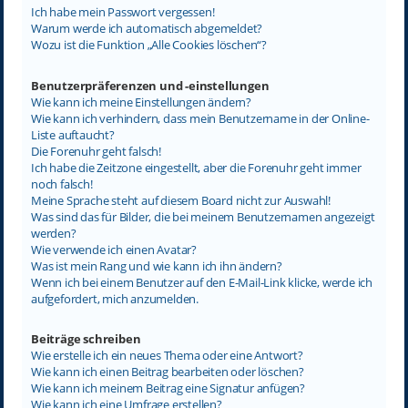
Ich habe mein Passwort vergessen!
Warum werde ich automatisch abgemeldet?
Wozu ist die Funktion „Alle Cookies löschen“?
Benutzerpräferenzen und -einstellungen
Wie kann ich meine Einstellungen ändern?
Wie kann ich verhindern, dass mein Benutzername in der Online-
Liste auftaucht?
Die Forenuhr geht falsch!
Ich habe die Zeitzone eingestellt, aber die Forenuhr geht immer
noch falsch!
Meine Sprache steht auf diesem Board nicht zur Auswahl!
Was sind das für Bilder, die bei meinem Benutzernamen angezeigt
werden?
Wie verwende ich einen Avatar?
Was ist mein Rang und wie kann ich ihn ändern?
Wenn ich bei einem Benutzer auf den E-Mail-Link klicke, werde ich
aufgefordert, mich anzumelden.
Beiträge schreiben
Wie erstelle ich ein neues Thema oder eine Antwort?
Wie kann ich einen Beitrag bearbeiten oder löschen?
Wie kann ich meinem Beitrag eine Signatur anfügen?
Wie kann ich eine Umfrage erstellen?