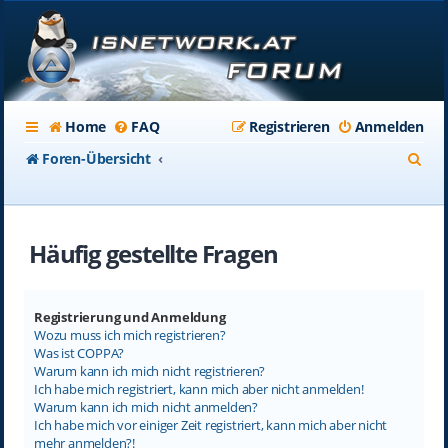
Home
FAQ
Registrieren
Anmelden
S
Foren-Übersicht
u
c
Häufig gestellte Fragen
h
e
Registrierung und Anmeldung
Wozu muss ich mich registrieren?
Was ist COPPA?
Warum kann ich mich nicht registrieren?
Ich habe mich registriert, kann mich aber nicht anmelden!
Warum kann ich mich nicht anmelden?
Ich habe mich vor einiger Zeit registriert, kann mich aber nicht
mehr anmelden?!