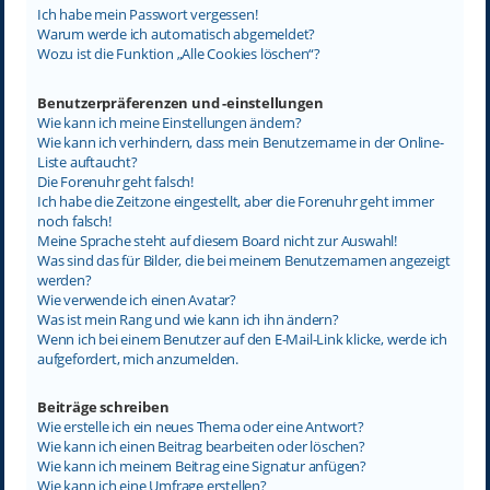
Ich habe mein Passwort vergessen!
Warum werde ich automatisch abgemeldet?
Wozu ist die Funktion „Alle Cookies löschen“?
Benutzerpräferenzen und -einstellungen
Wie kann ich meine Einstellungen ändern?
Wie kann ich verhindern, dass mein Benutzername in der Online-
Liste auftaucht?
Die Forenuhr geht falsch!
Ich habe die Zeitzone eingestellt, aber die Forenuhr geht immer
noch falsch!
Meine Sprache steht auf diesem Board nicht zur Auswahl!
Was sind das für Bilder, die bei meinem Benutzernamen angezeigt
werden?
Wie verwende ich einen Avatar?
Was ist mein Rang und wie kann ich ihn ändern?
Wenn ich bei einem Benutzer auf den E-Mail-Link klicke, werde ich
aufgefordert, mich anzumelden.
Beiträge schreiben
Wie erstelle ich ein neues Thema oder eine Antwort?
Wie kann ich einen Beitrag bearbeiten oder löschen?
Wie kann ich meinem Beitrag eine Signatur anfügen?
Wie kann ich eine Umfrage erstellen?