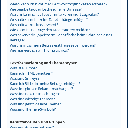
Wieso kann ich nicht mehr Antwortmöglichkeiten erstellen?
Wie bearbeite oder lösche ich eine Umfrage?
Warum kann ich auf bestimmte Foren nicht zugreifen?
Weshalb kann ich keine Dateianhänge anfügen?
Weshalb wurde ich verwarnt?
Wie kann ich Beiträge den Moderatoren melden?
Was bewirkt die „Speichern“-Schaltfläche beim Schreiben eines
Beitrags?
Warum muss mein Beitrag erst freigegeben werden?
Wie markiere ich ein Thema als neu?
Textformatierung und Thementypen
Was ist BBCode?
Kann ich HTML benutzen?
Was sind Smileys?
Kann ich Bilder in meine Beiträge einfügen?
Was sind globale Bekanntmachungen?
Was sind Bekanntmachungen?
Was sind wichtige Themen?
Was sind geschlossene Themen?
Was sind Themen-Symbole?
Benutzer-Stufen und Gruppen
Was sind Administratoren?