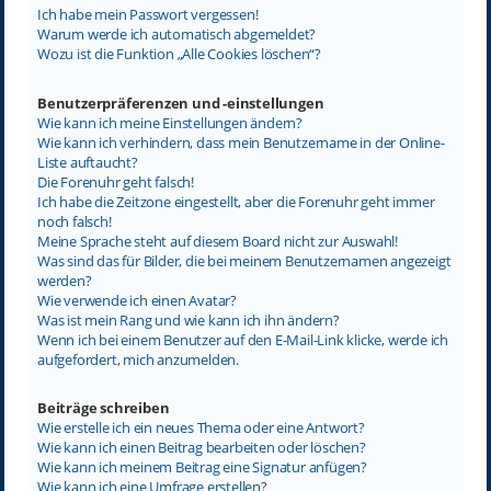
Ich habe mein Passwort vergessen!
Warum werde ich automatisch abgemeldet?
Wozu ist die Funktion „Alle Cookies löschen“?
Benutzerpräferenzen und -einstellungen
Wie kann ich meine Einstellungen ändern?
Wie kann ich verhindern, dass mein Benutzername in der Online-
Liste auftaucht?
Die Forenuhr geht falsch!
Ich habe die Zeitzone eingestellt, aber die Forenuhr geht immer
noch falsch!
Meine Sprache steht auf diesem Board nicht zur Auswahl!
Was sind das für Bilder, die bei meinem Benutzernamen angezeigt
werden?
Wie verwende ich einen Avatar?
Was ist mein Rang und wie kann ich ihn ändern?
Wenn ich bei einem Benutzer auf den E-Mail-Link klicke, werde ich
aufgefordert, mich anzumelden.
Beiträge schreiben
Wie erstelle ich ein neues Thema oder eine Antwort?
Wie kann ich einen Beitrag bearbeiten oder löschen?
Wie kann ich meinem Beitrag eine Signatur anfügen?
Wie kann ich eine Umfrage erstellen?