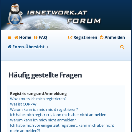
Home
FAQ
Registrieren
Anmelden
S
Foren-Übersicht
u
c
Häufig gestellte Fragen
h
e
Registrierung und Anmeldung
Wozu muss ich mich registrieren?
Was ist COPPA?
Warum kann ich mich nicht registrieren?
Ich habe mich registriert, kann mich aber nicht anmelden!
Warum kann ich mich nicht anmelden?
Ich habe mich vor einiger Zeit registriert, kann mich aber nicht
mehr anmelden?!