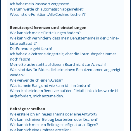
Ich habe mein Passwort vergessen!
Warum werde ich automatisch abgemeldet?
Wozu ist die Funktion „Alle Cookies löschen“?
Benutzerpräferenzen und -einstellungen
Wie kann ich meine Einstellungen ändern?
Wie kann ich verhindern, dass mein Benutzername in der Online-
Liste auftaucht?
Die Forenuhr geht falsch!
Ich habe die Zeitzone eingestellt, aber die Forenuhr geht immer
noch falsch!
Meine Sprache steht auf diesem Board nicht zur Auswahl!
Was sind das für Bilder, die bei meinem Benutzernamen angezeigt
werden?
Wie verwende ich einen Avatar?
Was ist mein Rang und wie kann ich ihn ändern?
Wenn ich bei einem Benutzer auf den E-Mail-Link klicke, werde ich
aufgefordert, mich anzumelden.
Beiträge schreiben
Wie erstelle ich ein neues Thema oder eine Antwort?
Wie kann ich einen Beitrag bearbeiten oder löschen?
Wie kann ich meinem Beitrag eine Signatur anfügen?
Wie kann ich eine Umfrage erstellen?