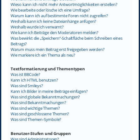
Wieso kann ich nicht mehr Antwortmöglichkeiten erstellen?
Wie bearbeite oder lösche ich eine Umfrage?
Warum kann ich auf bestimmte Foren nicht zugreifen?
Weshalb kann ich keine Dateianhänge anfügen?
Weshalb wurde ich verwarnt?
Wie kann ich Beiträge den Moderatoren melden?
Was bewirkt die „Speichern“-Schaltfläche beim Schreiben eines
Beitrags?
Warum muss mein Beitrag erst freigegeben werden?
Wie markiere ich ein Thema als neu?
Textformatierung und Thementypen
Was ist BBCode?
Kann ich HTML benutzen?
Was sind Smileys?
Kann ich Bilder in meine Beiträge einfügen?
Was sind globale Bekanntmachungen?
Was sind Bekanntmachungen?
Was sind wichtige Themen?
Was sind geschlossene Themen?
Was sind Themen-Symbole?
Benutzer-Stufen und Gruppen
Was sind Administratoren?