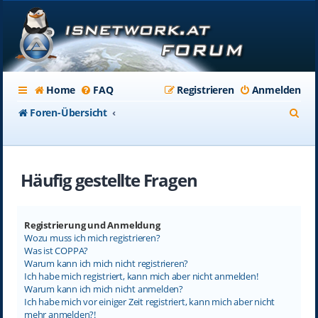
Home
FAQ
Registrieren
Anmelden
S
Foren-Übersicht
u
c
Häufig gestellte Fragen
h
e
Registrierung und Anmeldung
Wozu muss ich mich registrieren?
Was ist COPPA?
Warum kann ich mich nicht registrieren?
Ich habe mich registriert, kann mich aber nicht anmelden!
Warum kann ich mich nicht anmelden?
Ich habe mich vor einiger Zeit registriert, kann mich aber nicht
mehr anmelden?!