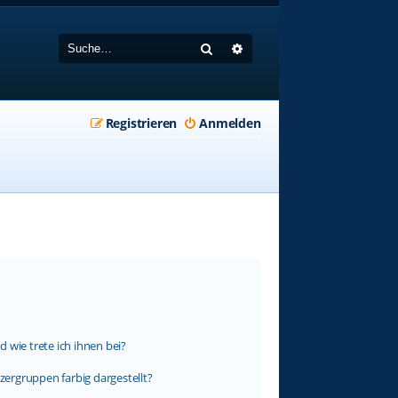
Suche
Erweiterte Suche
Registrieren
Anmelden
 wie trete ich ihnen bei?
ergruppen farbig dargestellt?