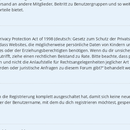
Versand an andere Mitglieder, Beitritt zu Benutzergruppen und so we
rteile bietet.
ivacy Protection Act of 1998 (deutsch: Gesetz zum Schutz der Privat
t, dass Websites, die möglicherweise persönliche Daten von Kindern u
 oder der Erziehungsberechtigten benötigen. Wenn du dir unsicher b
zutrifft, ziehe einen rechtlichen Beistand zu Rate. Bitte beachte, das
und nicht die Anlaufstelle für Rechtsangelegenheiten jeglicher Art i
erden oder juristische Anfragen zu diesem Forum gibt?“ behandelt w
on die Registrierung komplett ausgeschaltet hat, damit sich keine 
der der Benutzername, mit dem du dich registrieren möchtest, gespe