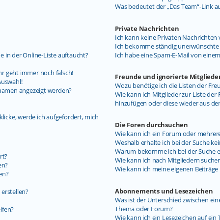
Was bedeutet der „Das Team“-Link auf
Private Nachrichten
Ich kann keine Privaten Nachrichten 
Ich bekomme ständig unerwünschte P
 in der Online-Liste auftaucht?
Ich habe eine Spam-E-Mail von einem
uhr geht immer noch falsch!
Freunde und ignorierte Mitgliede
Auswahl!
Wozu benötige ich die Listen der Fre
ernamen angezeigt werden?
Wie kann ich Mitglieder zur Liste der 
hinzufügen oder diese wieder aus de
licke, werde ich aufgefordert, mich
Die Foren durchsuchen
Wie kann ich ein Forum oder mehrer
Weshalb erhalte ich bei der Suche ke
Warum bekomme ich bei der Suche ein
rt?
Wie kann ich nach Mitgliedern suche
en?
Wie kann ich meine eigenen Beiträg
en?
Abonnements und Lesezeichen
erstellen?
Was ist der Unterschied zwischen e
Thema oder Forum?
ifen?
Wie kann ich ein Lesezeichen auf ei