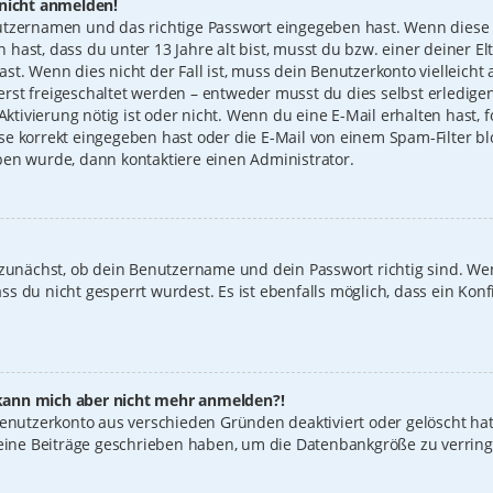
 nicht anmelden!
utzernamen und das richtige Passwort eingegeben hast. Wenn diese 
n hast, dass du unter 13 Jahre alt bist, musst du bzw. einer deiner 
t. Wenn dies nicht der Fall ist, muss dein Benutzerkonto vielleicht 
st freigeschaltet werden – entweder musst du dies selbst erledigen
 Aktivierung nötig ist oder nicht. Wenn du eine E-Mail erhalten hast
e korrekt eingegeben hast oder die E-Mail von einem Spam-Filter blo
ben wurde, dann kontaktiere einen Administrator.
 zunächst, ob dein Benutzername und dein Passwort richtig sind. Wen
s du nicht gesperrt wurdest. Es ist ebenfalls möglich, dass ein Konf
t, kann mich aber nicht mehr anmelden?!
 Benutzerkonto aus verschieden Gründen deaktiviert oder gelöscht ha
keine Beiträge geschrieben haben, um die Datenbankgröße zu verring