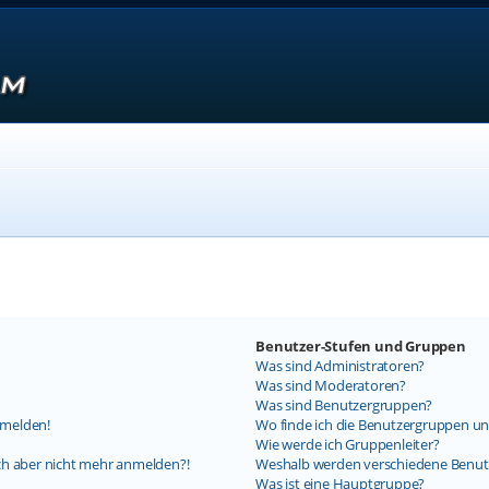
Benutzer-Stufen und Gruppen
Was sind Administratoren?
Was sind Moderatoren?
Was sind Benutzergruppen?
nmelden!
Wo finde ich die Benutzergruppen und
Wie werde ich Gruppenleiter?
mich aber nicht mehr anmelden?!
Weshalb werden verschiedene Benutz
Was ist eine Hauptgruppe?