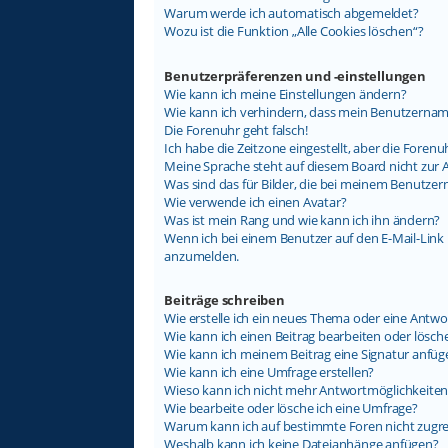
Warum werde ich automatisch abgemeldet?
Wozu ist die Funktion „Alle Cookies löschen“?
Benutzerpräferenzen und -einstellungen
Wie kann ich meine Einstellungen ändern?
Wie kann ich verhindern, dass mein Benutzername
Die Forenuhr geht falsch!
Ich habe die Zeitzone eingestellt, aber die Foren
Meine Sprache steht auf diesem Board nicht zur 
Was sind das für Bilder, die bei meinem Benutz
Wie verwende ich einen Avatar?
Was ist mein Rang und wie kann ich ihn ändern?
Wenn ich bei einem Benutzer auf den E-Mail-Link k
anzumelden.
Beiträge schreiben
Wie erstelle ich ein neues Thema oder eine Antwo
Wie kann ich einen Beitrag bearbeiten oder lösch
Wie kann ich meinem Beitrag eine Signatur anfüg
Wie kann ich eine Umfrage erstellen?
Wieso kann ich nicht mehr Antwortmöglichkeiten 
Wie bearbeite oder lösche ich eine Umfrage?
Warum kann ich auf bestimmte Foren nicht zugre
Weshalb kann ich keine Dateianhänge anfügen?