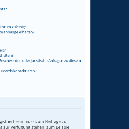
nts?
Forum zulässig?
ateianhänge erhalten?
elt?
thalten?
s Beschwerden oder juristische Anfragen zu diesem
s Boards kontaktieren?
istriert sein musst, um Beiträge zu
icht zur Verfügung stehen: zum Beispiel