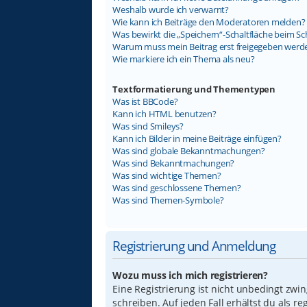
Weshalb wurde ich verwarnt?
Wie kann ich Beiträge den Moderatoren melden?
Was bewirkt die „Speichern“-Schaltfläche beim Sc
Warum muss mein Beitrag erst freigegeben werd
Wie markiere ich ein Thema als neu?
Textformatierung und Thementypen
Was ist BBCode?
Kann ich HTML benutzen?
Was sind Smileys?
Kann ich Bilder in meine Beiträge einfügen?
Was sind globale Bekanntmachungen?
Was sind Bekanntmachungen?
Was sind wichtige Themen?
Was sind geschlossene Themen?
Was sind Themen-Symbole?
Registrierung und Anmeldung
Wozu muss ich mich registrieren?
Eine Registrierung ist nicht unbedingt zwi
schreiben. Auf jeden Fall erhältst du als re