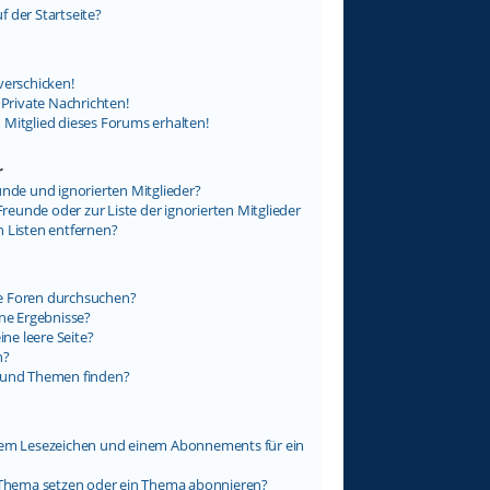
 der Startseite?
verschicken!
rivate Nachrichten!
 Mitglied dieses Forums erhalten!
r
unde und ignorierten Mitglieder?
Freunde oder zur Liste der ignorierten Mitglieder
n Listen entfernen?
e Foren durchsuchen?
ine Ergebnisse?
e leere Seite?
n?
e und Themen finden?
inem Lesezeichen und einem Abonnements für ein
n Thema setzen oder ein Thema abonnieren?