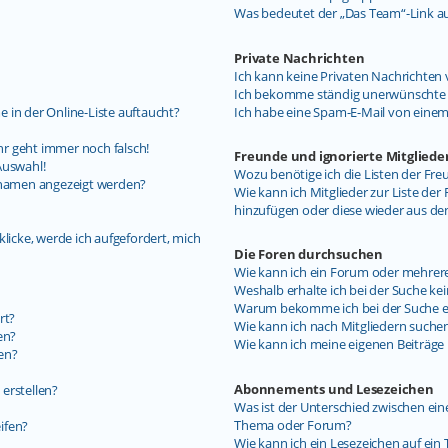
Was bedeutet der „Das Team“-Link auf
Private Nachrichten
Ich kann keine Privaten Nachrichten 
Ich bekomme ständig unerwünschte P
 in der Online-Liste auftaucht?
Ich habe eine Spam-E-Mail von einem
uhr geht immer noch falsch!
Freunde und ignorierte Mitgliede
Auswahl!
Wozu benötige ich die Listen der Fre
ernamen angezeigt werden?
Wie kann ich Mitglieder zur Liste der 
hinzufügen oder diese wieder aus de
licke, werde ich aufgefordert, mich
Die Foren durchsuchen
Wie kann ich ein Forum oder mehrer
Weshalb erhalte ich bei der Suche ke
Warum bekomme ich bei der Suche ein
rt?
Wie kann ich nach Mitgliedern suche
en?
Wie kann ich meine eigenen Beiträg
en?
Abonnements und Lesezeichen
erstellen?
Was ist der Unterschied zwischen e
Thema oder Forum?
ifen?
Wie kann ich ein Lesezeichen auf ei