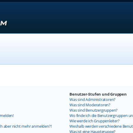
Benutzer-Stufen und Gruppen
Was sind Administratoren?
Was sind Moderatoren?
Was sind Benutzergruppen?
nmelden!
Wo finde ich die Benutzergruppen und
Wie werde ich Gruppenleiter?
mich aber nicht mehr anmelden?!
Weshalb werden verschiedene Benutz
Was ist eine Hauptgruppe?