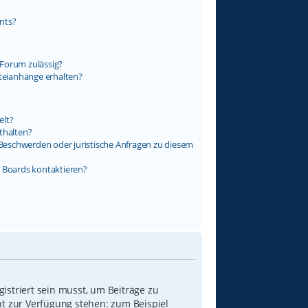
nts?
Forum zulässig?
ateianhänge erhalten?
elt?
thalten?
s Beschwerden oder juristische Anfragen zu diesem
s Boards kontaktieren?
istriert sein musst, um Beiträge zu
icht zur Verfügung stehen: zum Beispiel