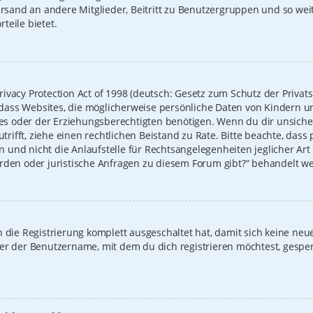
Versand an andere Mitglieder, Beitritt zu Benutzergruppen und so we
rteile bietet.
ivacy Protection Act of 1998 (deutsch: Gesetz zum Schutz der Privat
t, dass Websites, die möglicherweise persönliche Daten von Kindern u
 oder der Erziehungsberechtigten benötigen. Wenn du dir unsicher b
zutrifft, ziehe einen rechtlichen Beistand zu Rate. Bitte beachte, das
und nicht die Anlaufstelle für Rechtsangelegenheiten jeglicher Art i
erden oder juristische Anfragen zu diesem Forum gibt?“ behandelt w
on die Registrierung komplett ausgeschaltet hat, damit sich keine 
der der Benutzername, mit dem du dich registrieren möchtest, gespe