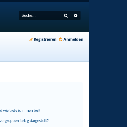
Suche
Erweiterte Suche
Registrieren
Anmelden
 wie trete ich ihnen bei?
ergruppen farbig dargestellt?