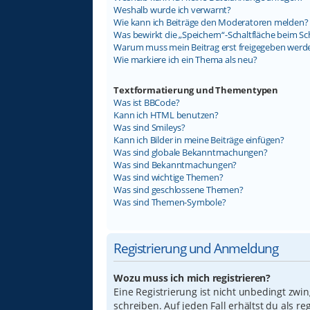
Weshalb wurde ich verwarnt?
Wie kann ich Beiträge den Moderatoren melden?
Was bewirkt die „Speichern“-Schaltfläche beim Sc
Warum muss mein Beitrag erst freigegeben werd
Wie markiere ich ein Thema als neu?
Textformatierung und Thementypen
Was ist BBCode?
Kann ich HTML benutzen?
Was sind Smileys?
Kann ich Bilder in meine Beiträge einfügen?
Was sind globale Bekanntmachungen?
Was sind Bekanntmachungen?
Was sind wichtige Themen?
Was sind geschlossene Themen?
Was sind Themen-Symbole?
Registrierung und Anmeldung
Wozu muss ich mich registrieren?
Eine Registrierung ist nicht unbedingt zwi
schreiben. Auf jeden Fall erhältst du als re