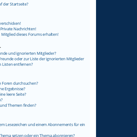
 der Startseite?
verschicken!
rivate Nachrichten!
 Mitglied dieses Forums erhalten!
r
unde und ignorierten Mitglieder?
Freunde oder zur Liste der ignorierten Mitglieder
n Listen entfernen?
e Foren durchsuchen?
ine Ergebnisse?
e leere Seite?
n?
e und Themen finden?
inem Lesezeichen und einem Abonnements für ein
n Thema setzen oder ein Thema abonnieren?