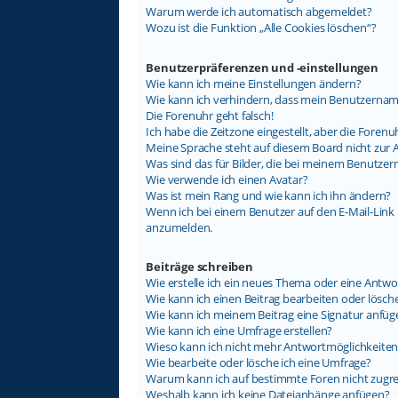
Warum werde ich automatisch abgemeldet?
Wozu ist die Funktion „Alle Cookies löschen“?
Benutzerpräferenzen und -einstellungen
Wie kann ich meine Einstellungen ändern?
Wie kann ich verhindern, dass mein Benutzername
Die Forenuhr geht falsch!
Ich habe die Zeitzone eingestellt, aber die Foren
Meine Sprache steht auf diesem Board nicht zur 
Was sind das für Bilder, die bei meinem Benutz
Wie verwende ich einen Avatar?
Was ist mein Rang und wie kann ich ihn ändern?
Wenn ich bei einem Benutzer auf den E-Mail-Link k
anzumelden.
Beiträge schreiben
Wie erstelle ich ein neues Thema oder eine Antwo
Wie kann ich einen Beitrag bearbeiten oder lösch
Wie kann ich meinem Beitrag eine Signatur anfüg
Wie kann ich eine Umfrage erstellen?
Wieso kann ich nicht mehr Antwortmöglichkeiten 
Wie bearbeite oder lösche ich eine Umfrage?
Warum kann ich auf bestimmte Foren nicht zugre
Weshalb kann ich keine Dateianhänge anfügen?