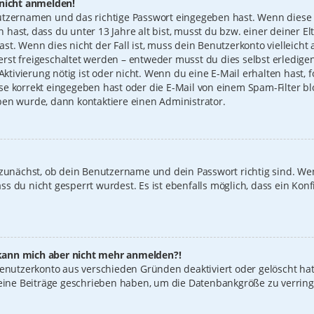
 nicht anmelden!
utzernamen und das richtige Passwort eingegeben hast. Wenn diese 
n hast, dass du unter 13 Jahre alt bist, musst du bzw. einer deiner 
t. Wenn dies nicht der Fall ist, muss dein Benutzerkonto vielleicht 
st freigeschaltet werden – entweder musst du dies selbst erledigen
 Aktivierung nötig ist oder nicht. Wenn du eine E-Mail erhalten hast
e korrekt eingegeben hast oder die E-Mail von einem Spam-Filter blo
ben wurde, dann kontaktiere einen Administrator.
 zunächst, ob dein Benutzername und dein Passwort richtig sind. Wen
s du nicht gesperrt wurdest. Es ist ebenfalls möglich, dass ein Konf
t, kann mich aber nicht mehr anmelden?!
 Benutzerkonto aus verschieden Gründen deaktiviert oder gelöscht ha
keine Beiträge geschrieben haben, um die Datenbankgröße zu verring