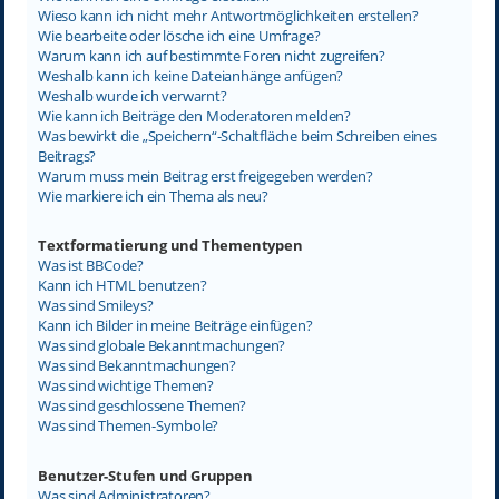
Wieso kann ich nicht mehr Antwortmöglichkeiten erstellen?
Wie bearbeite oder lösche ich eine Umfrage?
Warum kann ich auf bestimmte Foren nicht zugreifen?
Weshalb kann ich keine Dateianhänge anfügen?
Weshalb wurde ich verwarnt?
Wie kann ich Beiträge den Moderatoren melden?
Was bewirkt die „Speichern“-Schaltfläche beim Schreiben eines
Beitrags?
Warum muss mein Beitrag erst freigegeben werden?
Wie markiere ich ein Thema als neu?
Textformatierung und Thementypen
Was ist BBCode?
Kann ich HTML benutzen?
Was sind Smileys?
Kann ich Bilder in meine Beiträge einfügen?
Was sind globale Bekanntmachungen?
Was sind Bekanntmachungen?
Was sind wichtige Themen?
Was sind geschlossene Themen?
Was sind Themen-Symbole?
Benutzer-Stufen und Gruppen
Was sind Administratoren?