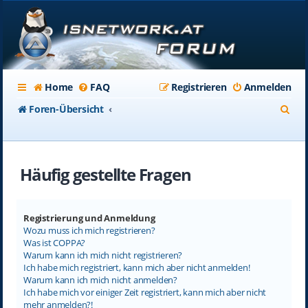
Home
FAQ
Registrieren
Anmelden
S
Foren-Übersicht
u
c
Häufig gestellte Fragen
h
e
Registrierung und Anmeldung
Wozu muss ich mich registrieren?
Was ist COPPA?
Warum kann ich mich nicht registrieren?
Ich habe mich registriert, kann mich aber nicht anmelden!
Warum kann ich mich nicht anmelden?
Ich habe mich vor einiger Zeit registriert, kann mich aber nicht
mehr anmelden?!