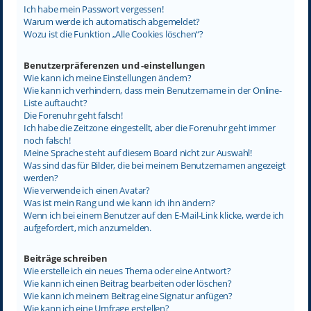
Ich habe mein Passwort vergessen!
Warum werde ich automatisch abgemeldet?
Wozu ist die Funktion „Alle Cookies löschen“?
Benutzerpräferenzen und -einstellungen
Wie kann ich meine Einstellungen ändern?
Wie kann ich verhindern, dass mein Benutzername in der Online-
Liste auftaucht?
Die Forenuhr geht falsch!
Ich habe die Zeitzone eingestellt, aber die Forenuhr geht immer
noch falsch!
Meine Sprache steht auf diesem Board nicht zur Auswahl!
Was sind das für Bilder, die bei meinem Benutzernamen angezeigt
werden?
Wie verwende ich einen Avatar?
Was ist mein Rang und wie kann ich ihn ändern?
Wenn ich bei einem Benutzer auf den E-Mail-Link klicke, werde ich
aufgefordert, mich anzumelden.
Beiträge schreiben
Wie erstelle ich ein neues Thema oder eine Antwort?
Wie kann ich einen Beitrag bearbeiten oder löschen?
Wie kann ich meinem Beitrag eine Signatur anfügen?
Wie kann ich eine Umfrage erstellen?