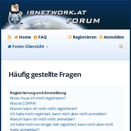
Home
FAQ
Registrieren
Anmelden
S
Foren-Übersicht
u
c
Häufig gestellte Fragen
h
e
Registrierung und Anmeldung
Wozu muss ich mich registrieren?
Was ist COPPA?
Warum kann ich mich nicht registrieren?
Ich habe mich registriert, kann mich aber nicht anmelden!
Warum kann ich mich nicht anmelden?
Ich habe mich vor einiger Zeit registriert, kann mich aber nicht
mehr anmelden?!