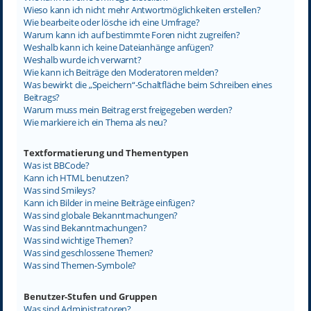
Wieso kann ich nicht mehr Antwortmöglichkeiten erstellen?
Wie bearbeite oder lösche ich eine Umfrage?
Warum kann ich auf bestimmte Foren nicht zugreifen?
Weshalb kann ich keine Dateianhänge anfügen?
Weshalb wurde ich verwarnt?
Wie kann ich Beiträge den Moderatoren melden?
Was bewirkt die „Speichern“-Schaltfläche beim Schreiben eines
Beitrags?
Warum muss mein Beitrag erst freigegeben werden?
Wie markiere ich ein Thema als neu?
Textformatierung und Thementypen
Was ist BBCode?
Kann ich HTML benutzen?
Was sind Smileys?
Kann ich Bilder in meine Beiträge einfügen?
Was sind globale Bekanntmachungen?
Was sind Bekanntmachungen?
Was sind wichtige Themen?
Was sind geschlossene Themen?
Was sind Themen-Symbole?
Benutzer-Stufen und Gruppen
Was sind Administratoren?