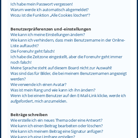
Ich habe mein Passwort vergessen!
Warum werde ich automatisch abgemeldet?
Wozu ist die Funktion „Alle Cookies löschen“?
Benutzerpräferenzen und -einstellungen
Wie kann ich meine Einstellungen ändern?
Wie kann ich verhindern, dass mein Benutzername in der Online-
Liste auftaucht?
Die Forenuhr geht falsch!
Ich habe die Zeitzone eingestellt, aber die Forenuhr geht immer
noch falsch!
Meine Sprache steht auf diesem Board nicht zur Auswahl!
Was sind das für Bilder, die bei meinem Benutzernamen angezeigt
werden?
Wie verwende ich einen Avatar?
Was ist mein Rang und wie kann ich ihn ändern?
Wenn ich bei einem Benutzer auf den E-Mail-Link klicke, werde ich
aufgefordert, mich anzumelden.
Beiträge schreiben
Wie erstelle ich ein neues Thema oder eine Antwort?
Wie kann ich einen Beitrag bearbeiten oder löschen?
Wie kann ich meinem Beitrag eine Signatur anfügen?
Wie kann ich eine Umfrage erstellen?