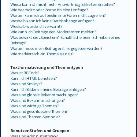
Wieso kann ich nicht mehr Antwortmöglichkeiten erstellen?
Wie bearbeite oder lösche ich eine Umfrage?
Warum kann ich auf bestimmte Foren nicht zugreifen?
Weshalb kann ich keine Dateianhänge anfügen?
Weshalb wurde ich verwarnt?
Wie kann ich Beiträge den Moderatoren melden?
Was bewirkt die „Speichern“-Schaltfläche beim Schreiben eines
Beitrags?
Warum muss mein Beitrag erst freigegeben werden?
Wie markiere ich ein Thema als neu?
Textformatierung und Thementypen
Was ist BBCode?
Kann ich HTML benutzen?
Was sind Smileys?
Kann ich Bilder in meine Beiträge einfügen?
Was sind globale Bekanntmachungen?
Was sind Bekanntmachungen?
Was sind wichtige Themen?
Was sind geschlossene Themen?
Was sind Themen-Symbole?
Benutzer-Stufen und Gruppen
Was sind Administratoren?