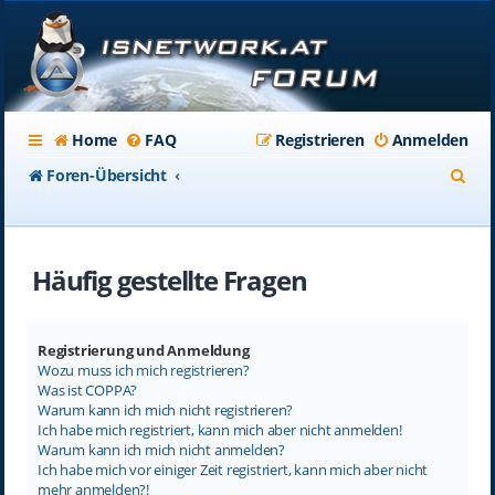
Home
FAQ
Registrieren
Anmelden
S
Foren-Übersicht
u
c
Häufig gestellte Fragen
h
e
Registrierung und Anmeldung
Wozu muss ich mich registrieren?
Was ist COPPA?
Warum kann ich mich nicht registrieren?
Ich habe mich registriert, kann mich aber nicht anmelden!
Warum kann ich mich nicht anmelden?
Ich habe mich vor einiger Zeit registriert, kann mich aber nicht
mehr anmelden?!