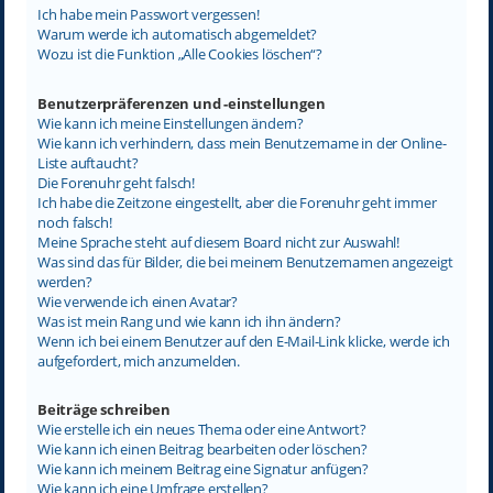
Ich habe mein Passwort vergessen!
Warum werde ich automatisch abgemeldet?
Wozu ist die Funktion „Alle Cookies löschen“?
Benutzerpräferenzen und -einstellungen
Wie kann ich meine Einstellungen ändern?
Wie kann ich verhindern, dass mein Benutzername in der Online-
Liste auftaucht?
Die Forenuhr geht falsch!
Ich habe die Zeitzone eingestellt, aber die Forenuhr geht immer
noch falsch!
Meine Sprache steht auf diesem Board nicht zur Auswahl!
Was sind das für Bilder, die bei meinem Benutzernamen angezeigt
werden?
Wie verwende ich einen Avatar?
Was ist mein Rang und wie kann ich ihn ändern?
Wenn ich bei einem Benutzer auf den E-Mail-Link klicke, werde ich
aufgefordert, mich anzumelden.
Beiträge schreiben
Wie erstelle ich ein neues Thema oder eine Antwort?
Wie kann ich einen Beitrag bearbeiten oder löschen?
Wie kann ich meinem Beitrag eine Signatur anfügen?
Wie kann ich eine Umfrage erstellen?