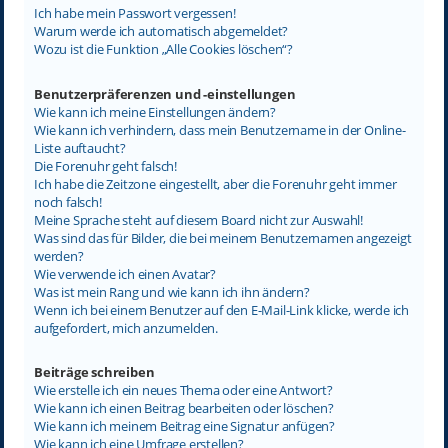
Ich habe mein Passwort vergessen!
Warum werde ich automatisch abgemeldet?
Wozu ist die Funktion „Alle Cookies löschen“?
Benutzerpräferenzen und -einstellungen
Wie kann ich meine Einstellungen ändern?
Wie kann ich verhindern, dass mein Benutzername in der Online-
Liste auftaucht?
Die Forenuhr geht falsch!
Ich habe die Zeitzone eingestellt, aber die Forenuhr geht immer
noch falsch!
Meine Sprache steht auf diesem Board nicht zur Auswahl!
Was sind das für Bilder, die bei meinem Benutzernamen angezeigt
werden?
Wie verwende ich einen Avatar?
Was ist mein Rang und wie kann ich ihn ändern?
Wenn ich bei einem Benutzer auf den E-Mail-Link klicke, werde ich
aufgefordert, mich anzumelden.
Beiträge schreiben
Wie erstelle ich ein neues Thema oder eine Antwort?
Wie kann ich einen Beitrag bearbeiten oder löschen?
Wie kann ich meinem Beitrag eine Signatur anfügen?
Wie kann ich eine Umfrage erstellen?