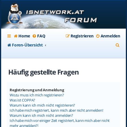
Home
FAQ
Registrieren
Anmelden
S
Foren-Übersicht
u
c
Häufig gestellte Fragen
h
e
Registrierung und Anmeldung
Wozu muss ich mich registrieren?
Was ist COPPA?
Warum kann ich mich nicht registrieren?
Ich habe mich registriert, kann mich aber nicht anmelden!
Warum kann ich mich nicht anmelden?
Ich habe mich vor einiger Zeit registriert, kann mich aber nicht
mehr anmelden?!