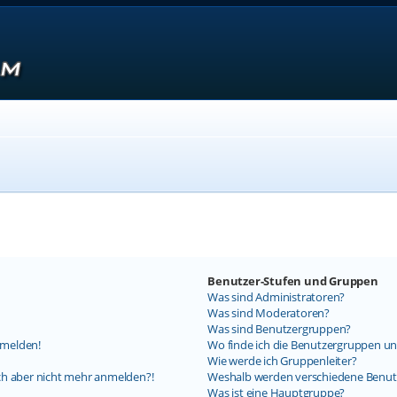
Benutzer-Stufen und Gruppen
Was sind Administratoren?
Was sind Moderatoren?
Was sind Benutzergruppen?
nmelden!
Wo finde ich die Benutzergruppen und
Wie werde ich Gruppenleiter?
mich aber nicht mehr anmelden?!
Weshalb werden verschiedene Benutz
Was ist eine Hauptgruppe?