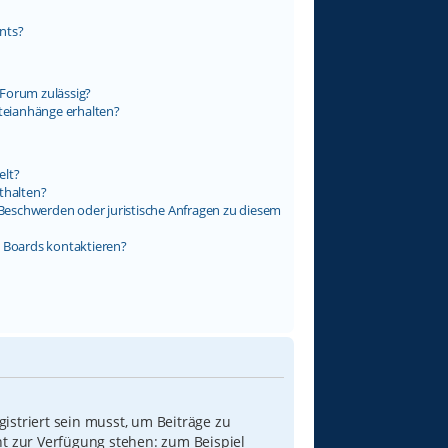
nts?
Forum zulässig?
ateianhänge erhalten?
elt?
thalten?
s Beschwerden oder juristische Anfragen zu diesem
s Boards kontaktieren?
istriert sein musst, um Beiträge zu
icht zur Verfügung stehen: zum Beispiel