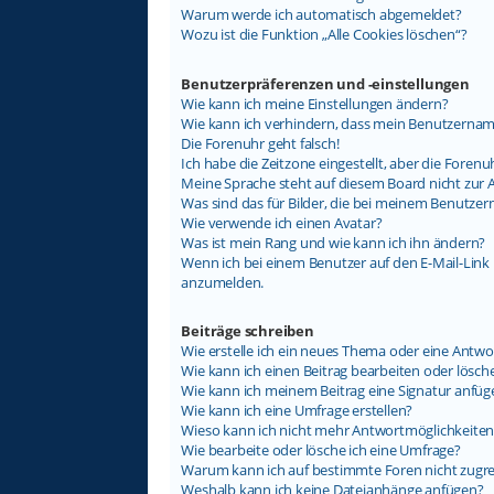
Warum werde ich automatisch abgemeldet?
Wozu ist die Funktion „Alle Cookies löschen“?
Benutzerpräferenzen und -einstellungen
Wie kann ich meine Einstellungen ändern?
Wie kann ich verhindern, dass mein Benutzername
Die Forenuhr geht falsch!
Ich habe die Zeitzone eingestellt, aber die Foren
Meine Sprache steht auf diesem Board nicht zur 
Was sind das für Bilder, die bei meinem Benutz
Wie verwende ich einen Avatar?
Was ist mein Rang und wie kann ich ihn ändern?
Wenn ich bei einem Benutzer auf den E-Mail-Link k
anzumelden.
Beiträge schreiben
Wie erstelle ich ein neues Thema oder eine Antwo
Wie kann ich einen Beitrag bearbeiten oder lösch
Wie kann ich meinem Beitrag eine Signatur anfüg
Wie kann ich eine Umfrage erstellen?
Wieso kann ich nicht mehr Antwortmöglichkeiten 
Wie bearbeite oder lösche ich eine Umfrage?
Warum kann ich auf bestimmte Foren nicht zugre
Weshalb kann ich keine Dateianhänge anfügen?