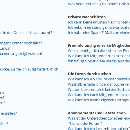
Was bedeutet der „Das Team“-Link auf
Private Nachrichten
Ich kann keine Privaten Nachrichten 
Ich bekomme ständig unerwünschte P
 in der Online-Liste auftaucht?
Ich habe eine Spam-E-Mail von einem
uhr geht immer noch falsch!
Freunde und ignorierte Mitgliede
Auswahl!
Wozu benötige ich die Listen der Fre
ernamen angezeigt werden?
Wie kann ich Mitglieder zur Liste der 
hinzufügen oder diese wieder aus de
licke, werde ich aufgefordert, mich
Die Foren durchsuchen
Wie kann ich ein Forum oder mehrer
Weshalb erhalte ich bei der Suche ke
Warum bekomme ich bei der Suche ein
rt?
Wie kann ich nach Mitgliedern suche
en?
Wie kann ich meine eigenen Beiträg
en?
Abonnements und Lesezeichen
erstellen?
Was ist der Unterschied zwischen e
Thema oder Forum?
ifen?
Wie kann ich ein Lesezeichen auf ei