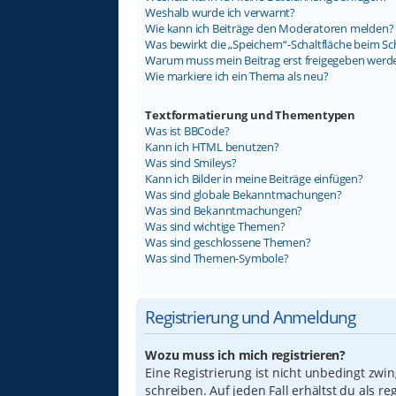
Weshalb wurde ich verwarnt?
Wie kann ich Beiträge den Moderatoren melden?
Was bewirkt die „Speichern“-Schaltfläche beim Sc
Warum muss mein Beitrag erst freigegeben werd
Wie markiere ich ein Thema als neu?
Textformatierung und Thementypen
Was ist BBCode?
Kann ich HTML benutzen?
Was sind Smileys?
Kann ich Bilder in meine Beiträge einfügen?
Was sind globale Bekanntmachungen?
Was sind Bekanntmachungen?
Was sind wichtige Themen?
Was sind geschlossene Themen?
Was sind Themen-Symbole?
Registrierung und Anmeldung
Wozu muss ich mich registrieren?
Eine Registrierung ist nicht unbedingt zwi
schreiben. Auf jeden Fall erhältst du als re