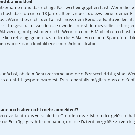
 nicht anmelden!
utzernamen und das richtige Passwort eingegeben hast. Wenn diese 
n hast, dass du unter 13 Jahre alt bist, musst du bzw. einer deiner 
t. Wenn dies nicht der Fall ist, muss dein Benutzerkonto vielleicht 
st freigeschaltet werden – entweder musst du dies selbst erledigen
 Aktivierung nötig ist oder nicht. Wenn du eine E-Mail erhalten hast
e korrekt eingegeben hast oder die E-Mail von einem Spam-Filter blo
ben wurde, dann kontaktiere einen Administrator.
 zunächst, ob dein Benutzername und dein Passwort richtig sind. Wen
s du nicht gesperrt wurdest. Es ist ebenfalls möglich, dass ein Konf
t, kann mich aber nicht mehr anmelden?!
 Benutzerkonto aus verschieden Gründen deaktiviert oder gelöscht ha
keine Beiträge geschrieben haben, um die Datenbankgröße zu verring