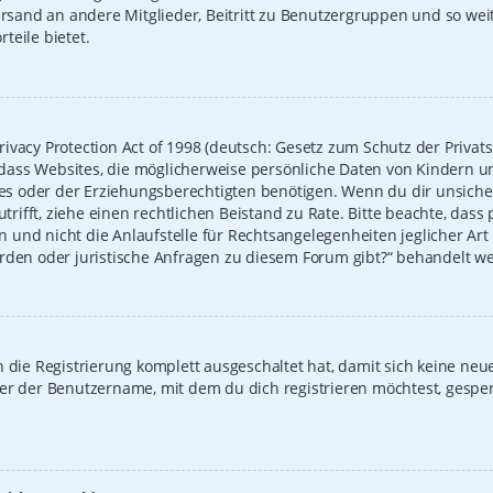
Versand an andere Mitglieder, Beitritt zu Benutzergruppen und so we
rteile bietet.
ivacy Protection Act of 1998 (deutsch: Gesetz zum Schutz der Privat
t, dass Websites, die möglicherweise persönliche Daten von Kindern u
 oder der Erziehungsberechtigten benötigen. Wenn du dir unsicher b
zutrifft, ziehe einen rechtlichen Beistand zu Rate. Bitte beachte, das
und nicht die Anlaufstelle für Rechtsangelegenheiten jeglicher Art i
erden oder juristische Anfragen zu diesem Forum gibt?“ behandelt w
on die Registrierung komplett ausgeschaltet hat, damit sich keine 
der der Benutzername, mit dem du dich registrieren möchtest, gespe