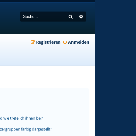
Suche
Erweiterte Suche
Registrieren
Anmelden
 wie trete ich ihnen bei?
ergruppen farbig dargestellt?