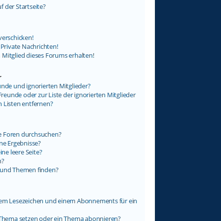
 der Startseite?
verschicken!
rivate Nachrichten!
 Mitglied dieses Forums erhalten!
r
unde und ignorierten Mitglieder?
Freunde oder zur Liste der ignorierten Mitglieder
n Listen entfernen?
e Foren durchsuchen?
ine Ergebnisse?
e leere Seite?
n?
e und Themen finden?
inem Lesezeichen und einem Abonnements für ein
n Thema setzen oder ein Thema abonnieren?