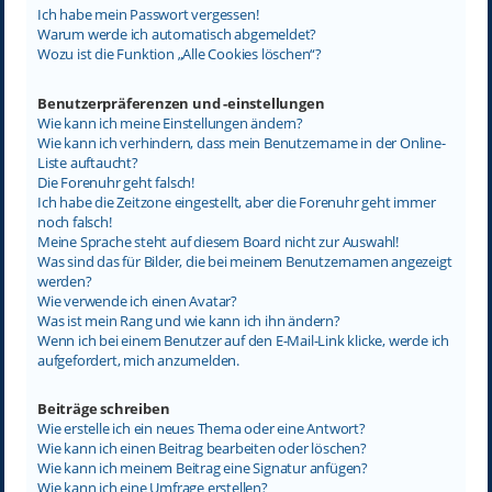
Ich habe mein Passwort vergessen!
Warum werde ich automatisch abgemeldet?
Wozu ist die Funktion „Alle Cookies löschen“?
Benutzerpräferenzen und -einstellungen
Wie kann ich meine Einstellungen ändern?
Wie kann ich verhindern, dass mein Benutzername in der Online-
Liste auftaucht?
Die Forenuhr geht falsch!
Ich habe die Zeitzone eingestellt, aber die Forenuhr geht immer
noch falsch!
Meine Sprache steht auf diesem Board nicht zur Auswahl!
Was sind das für Bilder, die bei meinem Benutzernamen angezeigt
werden?
Wie verwende ich einen Avatar?
Was ist mein Rang und wie kann ich ihn ändern?
Wenn ich bei einem Benutzer auf den E-Mail-Link klicke, werde ich
aufgefordert, mich anzumelden.
Beiträge schreiben
Wie erstelle ich ein neues Thema oder eine Antwort?
Wie kann ich einen Beitrag bearbeiten oder löschen?
Wie kann ich meinem Beitrag eine Signatur anfügen?
Wie kann ich eine Umfrage erstellen?