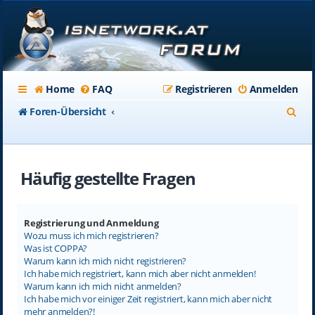
Home
FAQ
Registrieren
Anmelden
S
Foren-Übersicht
u
c
Häufig gestellte Fragen
h
e
Registrierung und Anmeldung
Wozu muss ich mich registrieren?
Was ist COPPA?
Warum kann ich mich nicht registrieren?
Ich habe mich registriert, kann mich aber nicht anmelden!
Warum kann ich mich nicht anmelden?
Ich habe mich vor einiger Zeit registriert, kann mich aber nicht
mehr anmelden?!