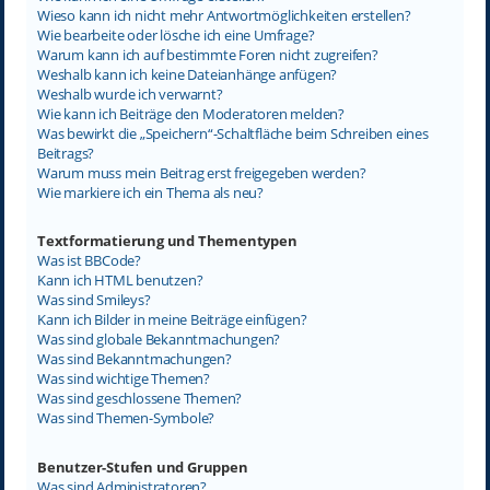
Wieso kann ich nicht mehr Antwortmöglichkeiten erstellen?
Wie bearbeite oder lösche ich eine Umfrage?
Warum kann ich auf bestimmte Foren nicht zugreifen?
Weshalb kann ich keine Dateianhänge anfügen?
Weshalb wurde ich verwarnt?
Wie kann ich Beiträge den Moderatoren melden?
Was bewirkt die „Speichern“-Schaltfläche beim Schreiben eines
Beitrags?
Warum muss mein Beitrag erst freigegeben werden?
Wie markiere ich ein Thema als neu?
Textformatierung und Thementypen
Was ist BBCode?
Kann ich HTML benutzen?
Was sind Smileys?
Kann ich Bilder in meine Beiträge einfügen?
Was sind globale Bekanntmachungen?
Was sind Bekanntmachungen?
Was sind wichtige Themen?
Was sind geschlossene Themen?
Was sind Themen-Symbole?
Benutzer-Stufen und Gruppen
Was sind Administratoren?