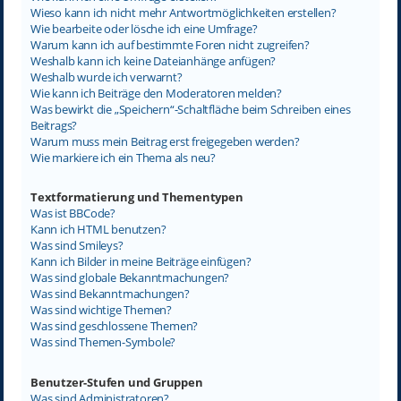
Wieso kann ich nicht mehr Antwortmöglichkeiten erstellen?
Wie bearbeite oder lösche ich eine Umfrage?
Warum kann ich auf bestimmte Foren nicht zugreifen?
Weshalb kann ich keine Dateianhänge anfügen?
Weshalb wurde ich verwarnt?
Wie kann ich Beiträge den Moderatoren melden?
Was bewirkt die „Speichern“-Schaltfläche beim Schreiben eines
Beitrags?
Warum muss mein Beitrag erst freigegeben werden?
Wie markiere ich ein Thema als neu?
Textformatierung und Thementypen
Was ist BBCode?
Kann ich HTML benutzen?
Was sind Smileys?
Kann ich Bilder in meine Beiträge einfügen?
Was sind globale Bekanntmachungen?
Was sind Bekanntmachungen?
Was sind wichtige Themen?
Was sind geschlossene Themen?
Was sind Themen-Symbole?
Benutzer-Stufen und Gruppen
Was sind Administratoren?