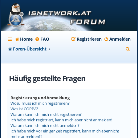
Home
FAQ
Registrieren
Anmelden
S
Foren-Übersicht
u
c
Häufig gestellte Fragen
h
e
Registrierung und Anmeldung
Wozu muss ich mich registrieren?
Was ist COPPA?
Warum kann ich mich nicht registrieren?
Ich habe mich registriert, kann mich aber nicht anmelden!
Warum kann ich mich nicht anmelden?
Ich habe mich vor einiger Zeit registriert, kann mich aber nicht
mehr anmelden?!