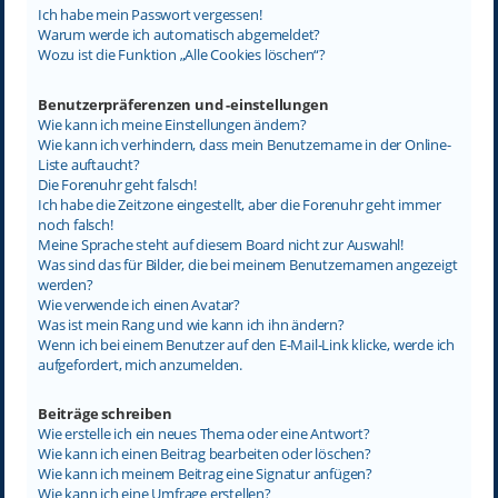
Ich habe mein Passwort vergessen!
Warum werde ich automatisch abgemeldet?
Wozu ist die Funktion „Alle Cookies löschen“?
Benutzerpräferenzen und -einstellungen
Wie kann ich meine Einstellungen ändern?
Wie kann ich verhindern, dass mein Benutzername in der Online-
Liste auftaucht?
Die Forenuhr geht falsch!
Ich habe die Zeitzone eingestellt, aber die Forenuhr geht immer
noch falsch!
Meine Sprache steht auf diesem Board nicht zur Auswahl!
Was sind das für Bilder, die bei meinem Benutzernamen angezeigt
werden?
Wie verwende ich einen Avatar?
Was ist mein Rang und wie kann ich ihn ändern?
Wenn ich bei einem Benutzer auf den E-Mail-Link klicke, werde ich
aufgefordert, mich anzumelden.
Beiträge schreiben
Wie erstelle ich ein neues Thema oder eine Antwort?
Wie kann ich einen Beitrag bearbeiten oder löschen?
Wie kann ich meinem Beitrag eine Signatur anfügen?
Wie kann ich eine Umfrage erstellen?