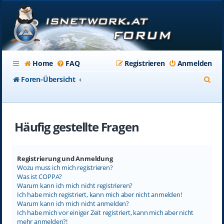
Home
FAQ
Registrieren
Anmelden
S
Foren-Übersicht
u
c
Häufig gestellte Fragen
h
e
Registrierung und Anmeldung
Wozu muss ich mich registrieren?
Was ist COPPA?
Warum kann ich mich nicht registrieren?
Ich habe mich registriert, kann mich aber nicht anmelden!
Warum kann ich mich nicht anmelden?
Ich habe mich vor einiger Zeit registriert, kann mich aber nicht
mehr anmelden?!