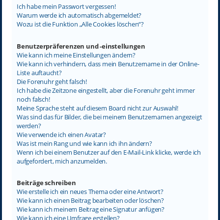
Ich habe mein Passwort vergessen!
Warum werde ich automatisch abgemeldet?
Wozu ist die Funktion „Alle Cookies löschen“?
Benutzerpräferenzen und -einstellungen
Wie kann ich meine Einstellungen ändern?
Wie kann ich verhindern, dass mein Benutzername in der Online-
Liste auftaucht?
Die Forenuhr geht falsch!
Ich habe die Zeitzone eingestellt, aber die Forenuhr geht immer
noch falsch!
Meine Sprache steht auf diesem Board nicht zur Auswahl!
Was sind das für Bilder, die bei meinem Benutzernamen angezeigt
werden?
Wie verwende ich einen Avatar?
Was ist mein Rang und wie kann ich ihn ändern?
Wenn ich bei einem Benutzer auf den E-Mail-Link klicke, werde ich
aufgefordert, mich anzumelden.
Beiträge schreiben
Wie erstelle ich ein neues Thema oder eine Antwort?
Wie kann ich einen Beitrag bearbeiten oder löschen?
Wie kann ich meinem Beitrag eine Signatur anfügen?
Wie kann ich eine Umfrage erstellen?