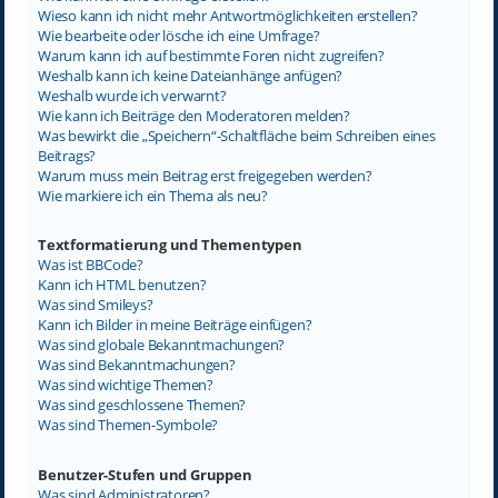
Wieso kann ich nicht mehr Antwortmöglichkeiten erstellen?
Wie bearbeite oder lösche ich eine Umfrage?
Warum kann ich auf bestimmte Foren nicht zugreifen?
Weshalb kann ich keine Dateianhänge anfügen?
Weshalb wurde ich verwarnt?
Wie kann ich Beiträge den Moderatoren melden?
Was bewirkt die „Speichern“-Schaltfläche beim Schreiben eines
Beitrags?
Warum muss mein Beitrag erst freigegeben werden?
Wie markiere ich ein Thema als neu?
Textformatierung und Thementypen
Was ist BBCode?
Kann ich HTML benutzen?
Was sind Smileys?
Kann ich Bilder in meine Beiträge einfügen?
Was sind globale Bekanntmachungen?
Was sind Bekanntmachungen?
Was sind wichtige Themen?
Was sind geschlossene Themen?
Was sind Themen-Symbole?
Benutzer-Stufen und Gruppen
Was sind Administratoren?