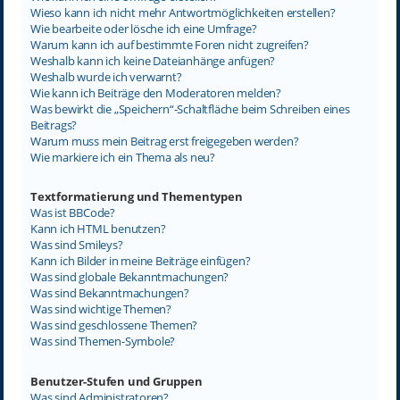
Wieso kann ich nicht mehr Antwortmöglichkeiten erstellen?
Wie bearbeite oder lösche ich eine Umfrage?
Warum kann ich auf bestimmte Foren nicht zugreifen?
Weshalb kann ich keine Dateianhänge anfügen?
Weshalb wurde ich verwarnt?
Wie kann ich Beiträge den Moderatoren melden?
Was bewirkt die „Speichern“-Schaltfläche beim Schreiben eines
Beitrags?
Warum muss mein Beitrag erst freigegeben werden?
Wie markiere ich ein Thema als neu?
Textformatierung und Thementypen
Was ist BBCode?
Kann ich HTML benutzen?
Was sind Smileys?
Kann ich Bilder in meine Beiträge einfügen?
Was sind globale Bekanntmachungen?
Was sind Bekanntmachungen?
Was sind wichtige Themen?
Was sind geschlossene Themen?
Was sind Themen-Symbole?
Benutzer-Stufen und Gruppen
Was sind Administratoren?