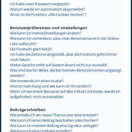
Ich habe mein Passwort vergessen!
Warum werde ich automatisch abgemeldet?
Wozu ist die Funktion „Alle Cookies löschen“?
Benutzerpräferenzen und -einstellungen
Wie kann ich meine Einstellungen ändern?
Wie kann ich verhindern, dass mein Benutzername in der Online-
Liste auftaucht?
Die Forenuhr geht falsch!
Ich habe die Zeitzone eingestellt, aber die Forenuhr geht immer
noch falsch!
Meine Sprache steht auf diesem Board nicht zur Auswahl!
Was sind das für Bilder, die bei meinem Benutzernamen angezeigt
werden?
Wie verwende ich einen Avatar?
Was ist mein Rang und wie kann ich ihn ändern?
Wenn ich bei einem Benutzer auf den E-Mail-Link klicke, werde ich
aufgefordert, mich anzumelden.
Beiträge schreiben
Wie erstelle ich ein neues Thema oder eine Antwort?
Wie kann ich einen Beitrag bearbeiten oder löschen?
Wie kann ich meinem Beitrag eine Signatur anfügen?
Wie kann ich eine Umfrage erstellen?