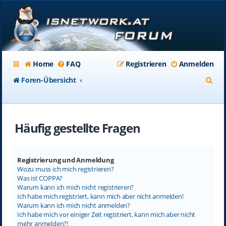
Home
FAQ
Registrieren
Anmelden
S
Foren-Übersicht
u
c
Häufig gestellte Fragen
h
e
Registrierung und Anmeldung
Wozu muss ich mich registrieren?
Was ist COPPA?
Warum kann ich mich nicht registrieren?
Ich habe mich registriert, kann mich aber nicht anmelden!
Warum kann ich mich nicht anmelden?
Ich habe mich vor einiger Zeit registriert, kann mich aber nicht
mehr anmelden?!