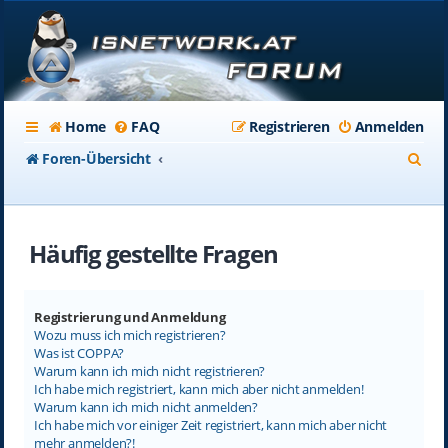
Home
FAQ
Registrieren
Anmelden
S
Foren-Übersicht
u
c
Häufig gestellte Fragen
h
e
Registrierung und Anmeldung
Wozu muss ich mich registrieren?
Was ist COPPA?
Warum kann ich mich nicht registrieren?
Ich habe mich registriert, kann mich aber nicht anmelden!
Warum kann ich mich nicht anmelden?
Ich habe mich vor einiger Zeit registriert, kann mich aber nicht
mehr anmelden?!