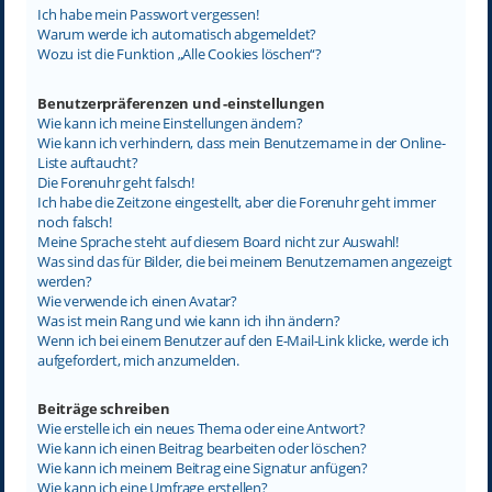
Ich habe mein Passwort vergessen!
Warum werde ich automatisch abgemeldet?
Wozu ist die Funktion „Alle Cookies löschen“?
Benutzerpräferenzen und -einstellungen
Wie kann ich meine Einstellungen ändern?
Wie kann ich verhindern, dass mein Benutzername in der Online-
Liste auftaucht?
Die Forenuhr geht falsch!
Ich habe die Zeitzone eingestellt, aber die Forenuhr geht immer
noch falsch!
Meine Sprache steht auf diesem Board nicht zur Auswahl!
Was sind das für Bilder, die bei meinem Benutzernamen angezeigt
werden?
Wie verwende ich einen Avatar?
Was ist mein Rang und wie kann ich ihn ändern?
Wenn ich bei einem Benutzer auf den E-Mail-Link klicke, werde ich
aufgefordert, mich anzumelden.
Beiträge schreiben
Wie erstelle ich ein neues Thema oder eine Antwort?
Wie kann ich einen Beitrag bearbeiten oder löschen?
Wie kann ich meinem Beitrag eine Signatur anfügen?
Wie kann ich eine Umfrage erstellen?