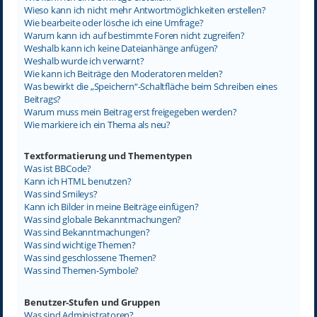
Wieso kann ich nicht mehr Antwortmöglichkeiten erstellen?
Wie bearbeite oder lösche ich eine Umfrage?
Warum kann ich auf bestimmte Foren nicht zugreifen?
Weshalb kann ich keine Dateianhänge anfügen?
Weshalb wurde ich verwarnt?
Wie kann ich Beiträge den Moderatoren melden?
Was bewirkt die „Speichern“-Schaltfläche beim Schreiben eines
Beitrags?
Warum muss mein Beitrag erst freigegeben werden?
Wie markiere ich ein Thema als neu?
Textformatierung und Thementypen
Was ist BBCode?
Kann ich HTML benutzen?
Was sind Smileys?
Kann ich Bilder in meine Beiträge einfügen?
Was sind globale Bekanntmachungen?
Was sind Bekanntmachungen?
Was sind wichtige Themen?
Was sind geschlossene Themen?
Was sind Themen-Symbole?
Benutzer-Stufen und Gruppen
Was sind Administratoren?