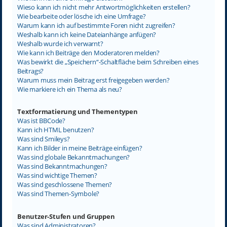
Wieso kann ich nicht mehr Antwortmöglichkeiten erstellen?
Wie bearbeite oder lösche ich eine Umfrage?
Warum kann ich auf bestimmte Foren nicht zugreifen?
Weshalb kann ich keine Dateianhänge anfügen?
Weshalb wurde ich verwarnt?
Wie kann ich Beiträge den Moderatoren melden?
Was bewirkt die „Speichern“-Schaltfläche beim Schreiben eines
Beitrags?
Warum muss mein Beitrag erst freigegeben werden?
Wie markiere ich ein Thema als neu?
Textformatierung und Thementypen
Was ist BBCode?
Kann ich HTML benutzen?
Was sind Smileys?
Kann ich Bilder in meine Beiträge einfügen?
Was sind globale Bekanntmachungen?
Was sind Bekanntmachungen?
Was sind wichtige Themen?
Was sind geschlossene Themen?
Was sind Themen-Symbole?
Benutzer-Stufen und Gruppen
Was sind Administratoren?