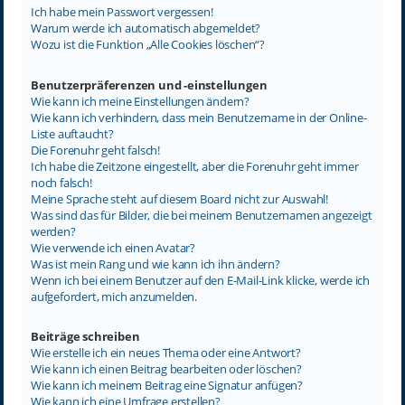
Ich habe mein Passwort vergessen!
Warum werde ich automatisch abgemeldet?
Wozu ist die Funktion „Alle Cookies löschen“?
Benutzerpräferenzen und -einstellungen
Wie kann ich meine Einstellungen ändern?
Wie kann ich verhindern, dass mein Benutzername in der Online-
Liste auftaucht?
Die Forenuhr geht falsch!
Ich habe die Zeitzone eingestellt, aber die Forenuhr geht immer
noch falsch!
Meine Sprache steht auf diesem Board nicht zur Auswahl!
Was sind das für Bilder, die bei meinem Benutzernamen angezeigt
werden?
Wie verwende ich einen Avatar?
Was ist mein Rang und wie kann ich ihn ändern?
Wenn ich bei einem Benutzer auf den E-Mail-Link klicke, werde ich
aufgefordert, mich anzumelden.
Beiträge schreiben
Wie erstelle ich ein neues Thema oder eine Antwort?
Wie kann ich einen Beitrag bearbeiten oder löschen?
Wie kann ich meinem Beitrag eine Signatur anfügen?
Wie kann ich eine Umfrage erstellen?