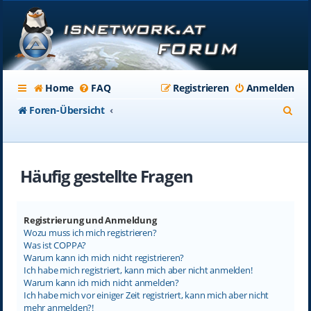
Home
FAQ
Registrieren
Anmelden
S
Foren-Übersicht
u
c
Häufig gestellte Fragen
h
e
Registrierung und Anmeldung
Wozu muss ich mich registrieren?
Was ist COPPA?
Warum kann ich mich nicht registrieren?
Ich habe mich registriert, kann mich aber nicht anmelden!
Warum kann ich mich nicht anmelden?
Ich habe mich vor einiger Zeit registriert, kann mich aber nicht
mehr anmelden?!