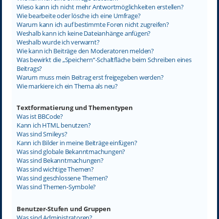
Wieso kann ich nicht mehr Antwortmöglichkeiten erstellen?
Wie bearbeite oder lösche ich eine Umfrage?
Warum kann ich auf bestimmte Foren nicht zugreifen?
Weshalb kann ich keine Dateianhänge anfügen?
Weshalb wurde ich verwarnt?
Wie kann ich Beiträge den Moderatoren melden?
Was bewirkt die „Speichern“-Schaltfläche beim Schreiben eines
Beitrags?
Warum muss mein Beitrag erst freigegeben werden?
Wie markiere ich ein Thema als neu?
Textformatierung und Thementypen
Was ist BBCode?
Kann ich HTML benutzen?
Was sind Smileys?
Kann ich Bilder in meine Beiträge einfügen?
Was sind globale Bekanntmachungen?
Was sind Bekanntmachungen?
Was sind wichtige Themen?
Was sind geschlossene Themen?
Was sind Themen-Symbole?
Benutzer-Stufen und Gruppen
Was sind Administratoren?