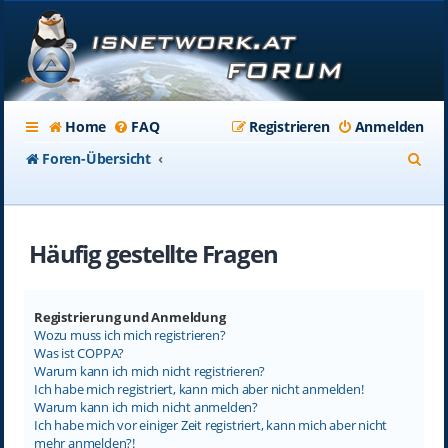
Home
FAQ
Registrieren
Anmelden
S
Foren-Übersicht
u
c
Häufig gestellte Fragen
h
e
Registrierung und Anmeldung
Wozu muss ich mich registrieren?
Was ist COPPA?
Warum kann ich mich nicht registrieren?
Ich habe mich registriert, kann mich aber nicht anmelden!
Warum kann ich mich nicht anmelden?
Ich habe mich vor einiger Zeit registriert, kann mich aber nicht
mehr anmelden?!