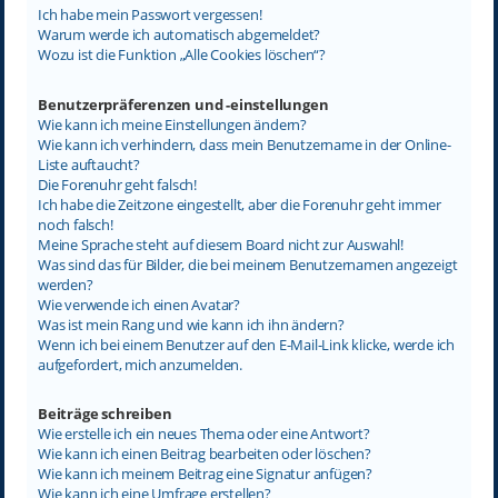
Ich habe mein Passwort vergessen!
Warum werde ich automatisch abgemeldet?
Wozu ist die Funktion „Alle Cookies löschen“?
Benutzerpräferenzen und -einstellungen
Wie kann ich meine Einstellungen ändern?
Wie kann ich verhindern, dass mein Benutzername in der Online-
Liste auftaucht?
Die Forenuhr geht falsch!
Ich habe die Zeitzone eingestellt, aber die Forenuhr geht immer
noch falsch!
Meine Sprache steht auf diesem Board nicht zur Auswahl!
Was sind das für Bilder, die bei meinem Benutzernamen angezeigt
werden?
Wie verwende ich einen Avatar?
Was ist mein Rang und wie kann ich ihn ändern?
Wenn ich bei einem Benutzer auf den E-Mail-Link klicke, werde ich
aufgefordert, mich anzumelden.
Beiträge schreiben
Wie erstelle ich ein neues Thema oder eine Antwort?
Wie kann ich einen Beitrag bearbeiten oder löschen?
Wie kann ich meinem Beitrag eine Signatur anfügen?
Wie kann ich eine Umfrage erstellen?