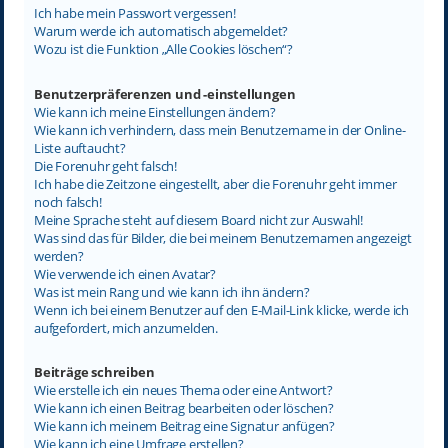
Ich habe mein Passwort vergessen!
Warum werde ich automatisch abgemeldet?
Wozu ist die Funktion „Alle Cookies löschen“?
Benutzerpräferenzen und -einstellungen
Wie kann ich meine Einstellungen ändern?
Wie kann ich verhindern, dass mein Benutzername in der Online-
Liste auftaucht?
Die Forenuhr geht falsch!
Ich habe die Zeitzone eingestellt, aber die Forenuhr geht immer
noch falsch!
Meine Sprache steht auf diesem Board nicht zur Auswahl!
Was sind das für Bilder, die bei meinem Benutzernamen angezeigt
werden?
Wie verwende ich einen Avatar?
Was ist mein Rang und wie kann ich ihn ändern?
Wenn ich bei einem Benutzer auf den E-Mail-Link klicke, werde ich
aufgefordert, mich anzumelden.
Beiträge schreiben
Wie erstelle ich ein neues Thema oder eine Antwort?
Wie kann ich einen Beitrag bearbeiten oder löschen?
Wie kann ich meinem Beitrag eine Signatur anfügen?
Wie kann ich eine Umfrage erstellen?