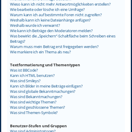
Wieso kann ich nicht mehr Antwortmöglichkeiten erstellen?
Wie bearbeite oder lösche ich eine Umfrage?
Warum kann ich auf bestimmte Foren nicht zugreifen?
Weshalb kann ich keine Dateianhänge anfügen?
Weshalb wurde ich verwarnt?
Wie kann ich Beiträge den Moderatoren melden?
Was bewirkt die „Speichern“-Schaltfläche beim Schreiben eines
Beitrags?
Warum muss mein Beitrag erst freigegeben werden?
Wie markiere ich ein Thema als neu?
Textformatierung und Thementypen
Was ist BBCode?
Kann ich HTML benutzen?
Was sind Smileys?
Kann ich Bilder in meine Beiträge einfügen?
Was sind globale Bekanntmachungen?
Was sind Bekanntmachungen?
Was sind wichtige Themen?
Was sind geschlossene Themen?
Was sind Themen-Symbole?
Benutzer-Stufen und Gruppen
Was sind Administratoren?