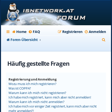
Home
FAQ
Registrieren
Anmelden
S
Foren-Übersicht
u
c
Häufig gestellte Fragen
h
e
Registrierung und Anmeldung
Wozu muss ich mich registrieren?
Was ist COPPA?
Warum kann ich mich nicht registrieren?
Ich habe mich registriert, kann mich aber nicht anmelden!
Warum kann ich mich nicht anmelden?
Ich habe mich vor einiger Zeit registriert, kann mich aber nicht
mehr anmelden?!