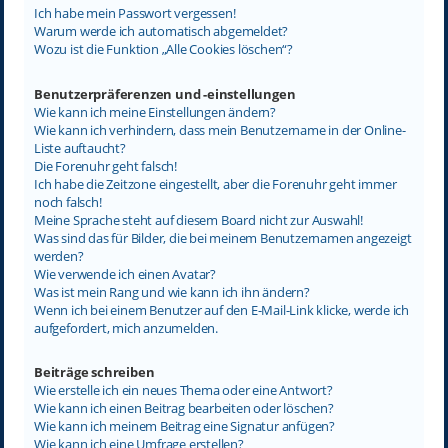
Ich habe mein Passwort vergessen!
Warum werde ich automatisch abgemeldet?
Wozu ist die Funktion „Alle Cookies löschen“?
Benutzerpräferenzen und -einstellungen
Wie kann ich meine Einstellungen ändern?
Wie kann ich verhindern, dass mein Benutzername in der Online-
Liste auftaucht?
Die Forenuhr geht falsch!
Ich habe die Zeitzone eingestellt, aber die Forenuhr geht immer
noch falsch!
Meine Sprache steht auf diesem Board nicht zur Auswahl!
Was sind das für Bilder, die bei meinem Benutzernamen angezeigt
werden?
Wie verwende ich einen Avatar?
Was ist mein Rang und wie kann ich ihn ändern?
Wenn ich bei einem Benutzer auf den E-Mail-Link klicke, werde ich
aufgefordert, mich anzumelden.
Beiträge schreiben
Wie erstelle ich ein neues Thema oder eine Antwort?
Wie kann ich einen Beitrag bearbeiten oder löschen?
Wie kann ich meinem Beitrag eine Signatur anfügen?
Wie kann ich eine Umfrage erstellen?