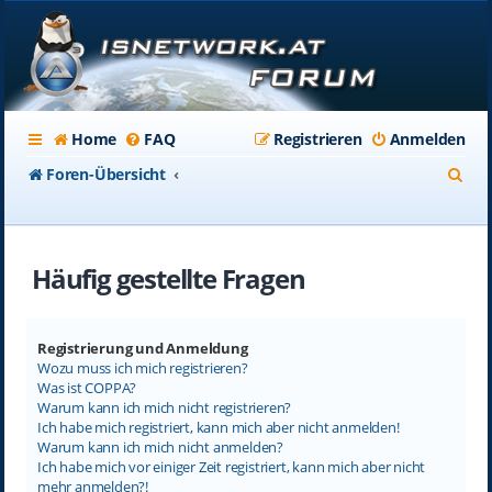
Home
FAQ
Registrieren
Anmelden
S
Foren-Übersicht
u
c
Häufig gestellte Fragen
h
e
Registrierung und Anmeldung
Wozu muss ich mich registrieren?
Was ist COPPA?
Warum kann ich mich nicht registrieren?
Ich habe mich registriert, kann mich aber nicht anmelden!
Warum kann ich mich nicht anmelden?
Ich habe mich vor einiger Zeit registriert, kann mich aber nicht
mehr anmelden?!