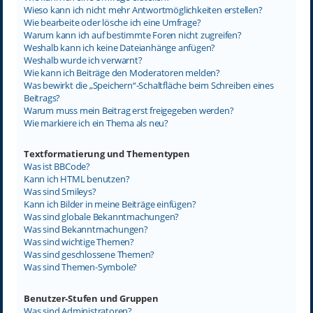
Wieso kann ich nicht mehr Antwortmöglichkeiten erstellen?
Wie bearbeite oder lösche ich eine Umfrage?
Warum kann ich auf bestimmte Foren nicht zugreifen?
Weshalb kann ich keine Dateianhänge anfügen?
Weshalb wurde ich verwarnt?
Wie kann ich Beiträge den Moderatoren melden?
Was bewirkt die „Speichern“-Schaltfläche beim Schreiben eines
Beitrags?
Warum muss mein Beitrag erst freigegeben werden?
Wie markiere ich ein Thema als neu?
Textformatierung und Thementypen
Was ist BBCode?
Kann ich HTML benutzen?
Was sind Smileys?
Kann ich Bilder in meine Beiträge einfügen?
Was sind globale Bekanntmachungen?
Was sind Bekanntmachungen?
Was sind wichtige Themen?
Was sind geschlossene Themen?
Was sind Themen-Symbole?
Benutzer-Stufen und Gruppen
Was sind Administratoren?